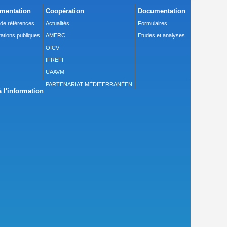
mentation
Coopération
Documentation
 de références
Actualités
Formulaires
ations publiques
AMERC
Etudes et analyses
OICV
IFREFI
UAAVM
PARTENARIAT MÉDITERRANÉEN
 l'information