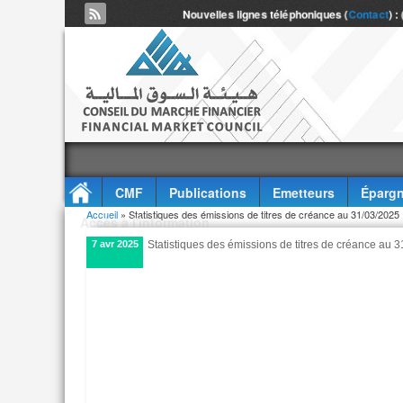
Nouvelles lignes téléphoniques (
Contact
) :
CMF
Publications
Emetteurs
Épargn
Vous êtes ici
Accueil
» Statistiques des émissions de titres de créance au 31/03/2025
Accès à l'information
7 avr 2025
Statistiques des émissions de titres de créance au 