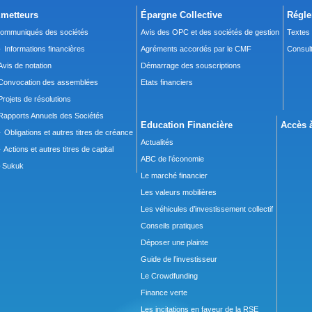
metteurs
Épargne Collective
Régle
ommuniqués des sociétés
Avis des OPC et des sociétés de gestion
Textes
 Informations financières
Agréments accordés par le CMF
Consult
Avis de notation
Démarrage des souscriptions
Convocation des assemblées
Etats financiers
Projets de résolutions
Rapports Annuels des Sociétés
Education Financière
Accès à
 Obligations et autres titres de créance
Actualités
 Actions et autres titres de capital
ABC de l’économie
Sukuk
Le marché financier
Les valeurs mobilières
Les véhicules d’investissement collectif
Conseils pratiques
Déposer une plainte
Guide de l’investisseur
Le Crowdfunding
Finance verte
Les incitations en faveur de la RSE