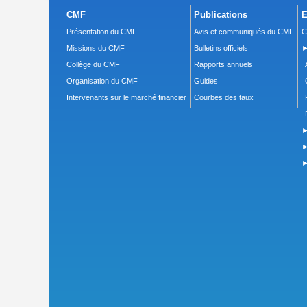
CMF
Publications
E
Présentation du CMF
Avis et communiqués du CMF
C
Missions du CMF
Bulletins officiels
►
Collège du CMF
Rapports annuels
Organisation du CMF
Guides
Intervenants sur le marché financier
Courbes des taux
►
►
►