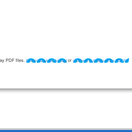
lay PDF files.
or
Download adobe Acrobat
click here to download the PDF file.