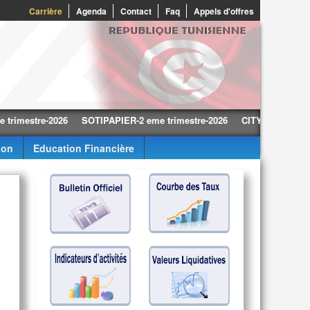
Carrière
Agenda
Contact
Faq
Appels d'offres
stre-2026
SOTIPAPIER-2 eme trimestre-2026
CITY CARS-2 eme trime
ion
Education Financière