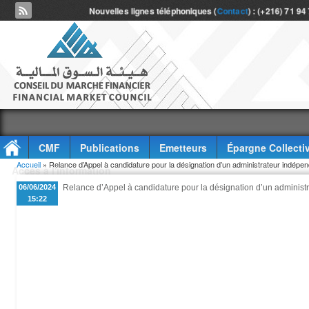
Nouvelles lignes téléphoniques (
Contact
) : (+216) 71 94
CMF
Publications
Emetteurs
Épargne Collecti
Vous êtes ici
Accueil
» Relance d’Appel à candidature pour la désignation d’un administrateur indép
Accès à l'information
06/06/2024
Relance d’Appel à candidature pour la désignation d’un adminis
15:22