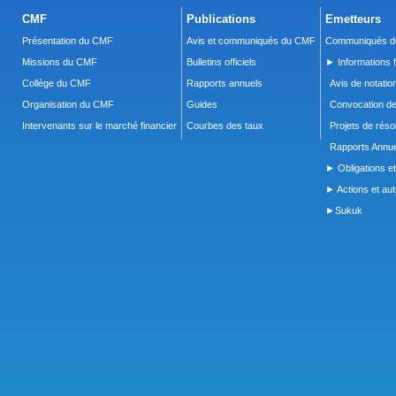
CMF
Publications
Emetteurs
Présentation du CMF
Avis et communiqués du CMF
Communiqués de
Missions du CMF
Bulletins officiels
► Informations f
Collège du CMF
Rapports annuels
Avis de notatio
Organisation du CMF
Guides
Convocation d
Intervenants sur le marché financier
Courbes des taux
Projets de réso
Rapports Annue
► Obligations et
► Actions et autr
►Sukuk