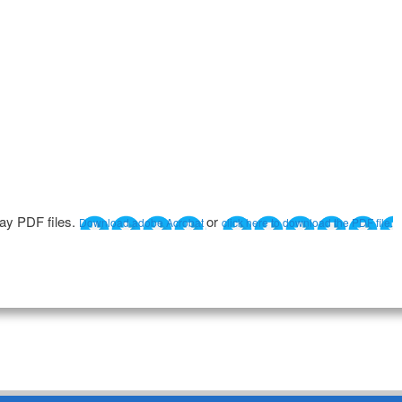
lay PDF files.
or
Download adobe Acrobat
click here to download the PDF file.