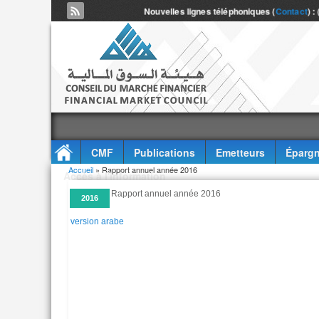
Nouvelles lignes téléphoniques (
Contact
) :
CMF
Publications
Emetteurs
Épargn
Vous êtes ici
Accueil
» Rapport annuel année 2016
Accès à l'information
Rapport annuel année 2016
2016
version arabe