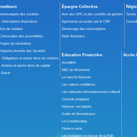
metteurs
Épargne Collective
Régle
ommuniqués des sociétés
Avis des OPC et des sociétés de gestion
Textes
 Informations financières
Agréments accordés par le CMF
Consult
Avis de notation
Démarrage des souscriptions
Convocation des assemblées
Etats financiers
Projets de résolutions
Rapports Annuels des Sociétés
Education Financière
Accès à
 Obligations et autres titres de créance
Actualités
 Actions et autres titres de capital
ABC de l’économie
Sukuk
Le marché financier
Les valeurs mobilières
Les véhicules d’investissement collectif
Conseils pratiques
Déposer une plainte
Guide de l’investisseur
Le Crowdfunding
Finance verte
Les incitations en faveur de la RSE