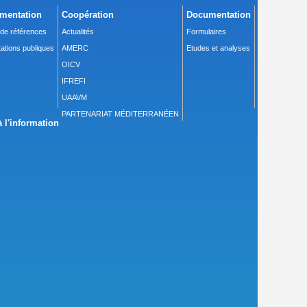
mentation
Coopération
Documentation
 de références
Actualités
Formulaires
ations publiques
AMERC
Etudes et analyses
OICV
IFREFI
UAAVM
PARTENARIAT MÉDITERRANÉEN
 l'information