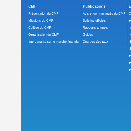
CMF
Publications
E
Présentation du CMF
Avis et communiqués du CMF
C
Missions du CMF
Bulletins officiels
►
Collège du CMF
Rapports annuels
Organisation du CMF
Guides
Intervenants sur le marché financier
Courbes des taux
►
►
►