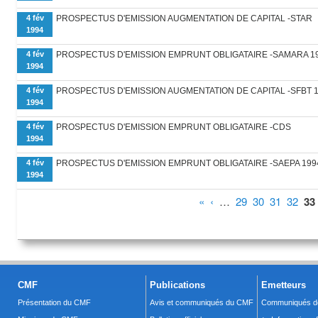
4 fév
PROSPECTUS D'EMISSION AUGMENTATION DE CAPITAL -STAR
1994
4 fév
PROSPECTUS D'EMISSION EMPRUNT OBLIGATAIRE -SAMARA 19
1994
4 fév
PROSPECTUS D'EMISSION AUGMENTATION DE CAPITAL -SFBT 1
1994
4 fév
PROSPECTUS D'EMISSION EMPRUNT OBLIGATAIRE -CDS
1994
4 fév
PROSPECTUS D'EMISSION EMPRUNT OBLIGATAIRE -SAEPA 199
1994
Pages
«
‹
…
29
30
31
32
33
CMF
Publications
Emetteurs
Présentation du CMF
Avis et communiqués du CMF
Communiqués de