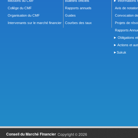
Missions du CMF
Bulletins officiels
► Informations f
Collège du CMF
Rapports annuels
Avis de notatio
Organisation du CMF
Guides
Convocation d
Intervenants sur le marché financier
Courbes des taux
Projets de réso
Rapports Annue
► Obligations et
► Actions et autr
►Sukuk
Conseil du Marché Financier
Copyright © 2026