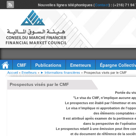
Nouvelles lignes téléphoniques (
Contact
) : (+216) 71 94
CMF
Publications
Emetteurs
Épargne Collecti
Vous êtes ici
Accueil
»
Emetteurs
»
► Informations financières
» Prospectus visés par le CMF
Accès à l'information
Prospectus visés par le CMF
Portée du vi
"Le visa du CMF, n'implique aucune app
Le prospectus est établi par l'émetteur et en
Le visa n'implique ni approbation de l'oppor
des éléments comptables e
Il est attribué après examen de la pertinence
dans la perspective de l'opérati
Le prospectus relatif à une émission peut être co
et du document de référence de la socié