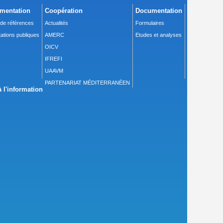
mentation
Coopération
Documentation
 de références
Actualités
Formulaires
ations publiques
AMERC
Etudes et analyses
OICV
IFREFI
UAAVM
PARTENARIAT MÉDITERRANÉEN
 l'information