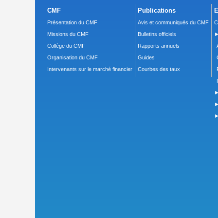
CMF
Publications
E
Présentation du CMF
Avis et communiqués du CMF
C
Missions du CMF
Bulletins officiels
►
Collège du CMF
Rapports annuels
Organisation du CMF
Guides
Intervenants sur le marché financier
Courbes des taux
►
►
►