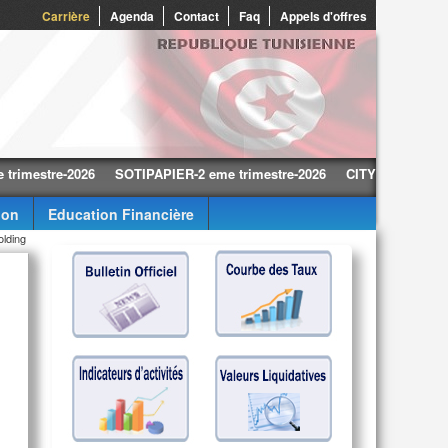
0
Carrière
Agenda
Contact
Faq
Appels d'offres
tre-2026
SOTIPAPIER-2 eme trimestre-2026
CITY CARS-2 eme trime
ion
Education Financière
olding