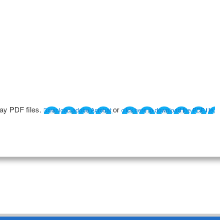
lay PDF files.
or
Download adobe Acrobat
click here to download the PDF file.