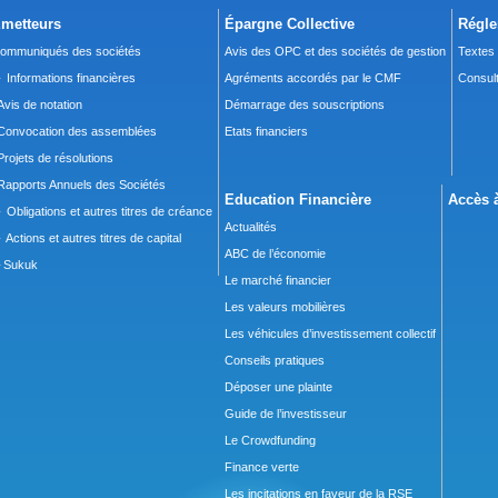
metteurs
Épargne Collective
Régle
ommuniqués des sociétés
Avis des OPC et des sociétés de gestion
Textes
 Informations financières
Agréments accordés par le CMF
Consult
Avis de notation
Démarrage des souscriptions
Convocation des assemblées
Etats financiers
Projets de résolutions
Rapports Annuels des Sociétés
Education Financière
Accès à
 Obligations et autres titres de créance
Actualités
 Actions et autres titres de capital
ABC de l’économie
Sukuk
Le marché financier
Les valeurs mobilières
Les véhicules d’investissement collectif
Conseils pratiques
Déposer une plainte
Guide de l’investisseur
Le Crowdfunding
Finance verte
Les incitations en faveur de la RSE