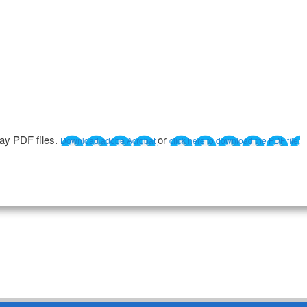
lay PDF files.
or
Download adobe Acrobat
click here to download the PDF file.