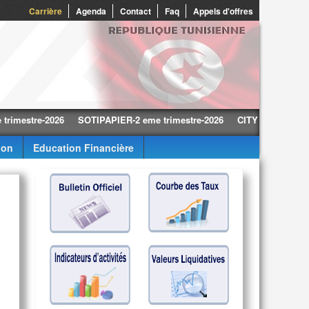
0
Carrière
Agenda
Contact
Faq
Appels d'offres
tre-2026
SOTIPAPIER-2 eme trimestre-2026
CITY CARS-2 eme trime
ion
Education Financière