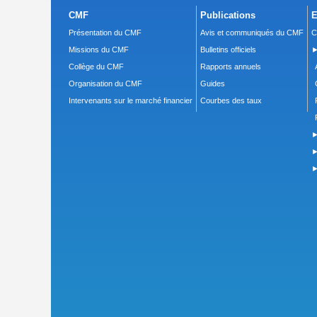
CMF
Publications
E
Présentation du CMF
Avis et communiqués du CMF
C
Missions du CMF
Bulletins officiels
►
Collège du CMF
Rapports annuels
Organisation du CMF
Guides
Intervenants sur le marché financier
Courbes des taux
►
►
►