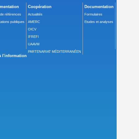
mentation
Coopération
Documentation
 de références
Actualités
Formulaires
ations publiques
AMERC
Etudes et analyses
OICV
IFREFI
UAAVM
PARTENARIAT MÉDITERRANÉEN
 l'information