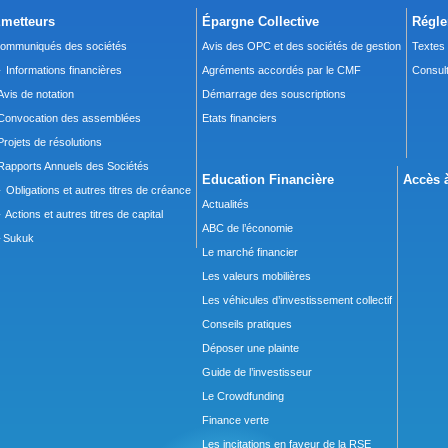
metteurs
Épargne Collective
Régle
ommuniqués des sociétés
Avis des OPC et des sociétés de gestion
Textes
 Informations financières
Agréments accordés par le CMF
Consult
Avis de notation
Démarrage des souscriptions
Convocation des assemblées
Etats financiers
Projets de résolutions
Rapports Annuels des Sociétés
Education Financière
Accès à
 Obligations et autres titres de créance
Actualités
 Actions et autres titres de capital
ABC de l’économie
Sukuk
Le marché financier
Les valeurs mobilières
Les véhicules d’investissement collectif
Conseils pratiques
Déposer une plainte
Guide de l’investisseur
Le Crowdfunding
Finance verte
Les incitations en faveur de la RSE