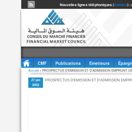
Nouvelles lignes téléphoniques (
Contact
) :
CMF
Publications
Emetteurs
Épargn
Vous êtes ici
Accueil
» PROSPECTUS D'EMISSION ET D'ADMISSION EMPRUNT OBL
Accès à l'information
27 jan
PROSPECTUS D'EMISSION ET D'ADMISSION EMPRU
2002