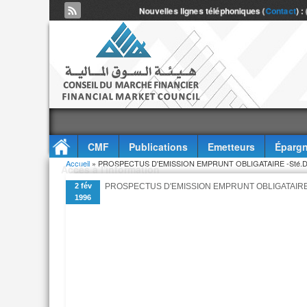
Nouvelles lignes téléphoniques (
Contact
) :
CMF
Publications
Emetteurs
Épargn
Vous êtes ici
Accueil
» PROSPECTUS D'EMISSION EMPRUNT OBLIGATAIRE -Sté.
Accès à l'information
2 fév
PROSPECTUS D'EMISSION EMPRUNT OBLIGATAIRE
1996