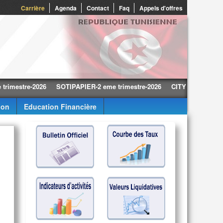
0
Carrière
Agenda
Contact
Faq
Appels d'offres
tre-2026
SOTIPAPIER-2 eme trimestre-2026
CITY CARS-2 eme trime
ion
Education Financière