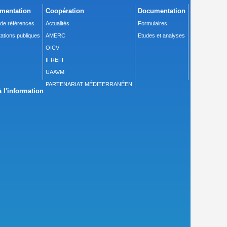
mentation
Coopération
Documentation
 de références
Actualités
Formulaires
ations publiques
AMERC
Etudes et analyses
OICV
IFREFI
UAAVM
PARTENARIAT MÉDITERRANÉEN
 l'information