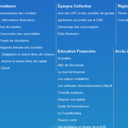
metteurs
Épargne Collective
Régle
ommuniqués des sociétés
Avis des OPC et des sociétés de gestion
Textes
 Informations financières
Agréments accordés par le CMF
Consult
Avis de notation
Démarrage des souscriptions
Convocation des assemblées
Etats financiers
Projets de résolutions
Rapports Annuels des Sociétés
Education Financière
Accès à
 Obligations et autres titres de créance
Actualités
 Actions et autres titres de capital
ABC de l’économie
Sukuk
Le marché financier
Les valeurs mobilières
Les véhicules d’investissement collectif
Conseils pratiques
Déposer une plainte
Guide de l’investisseur
Le Crowdfunding
Finance verte
Les incitations en faveur de la RSE