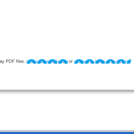
lay PDF files.
or
Download adobe Acrobat
click here to download the PDF file.