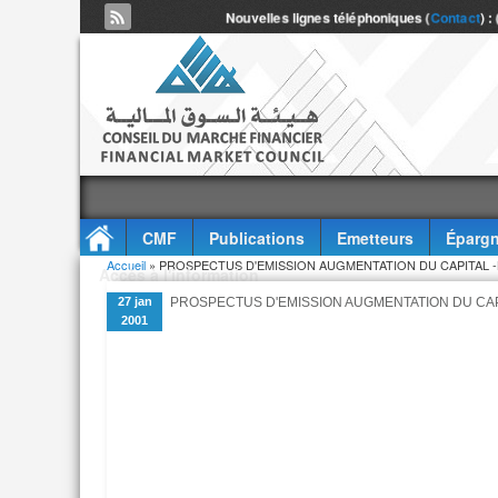
Nouvelles lignes téléphoniques (
Contact
) :
CMF
Publications
Emetteurs
Épargn
Vous êtes ici
Accueil
» PROSPECTUS D'EMISSION AUGMENTATION DU CAPITAL -B
Accès à l'information
27 jan
PROSPECTUS D'EMISSION AUGMENTATION DU CAPI
2001