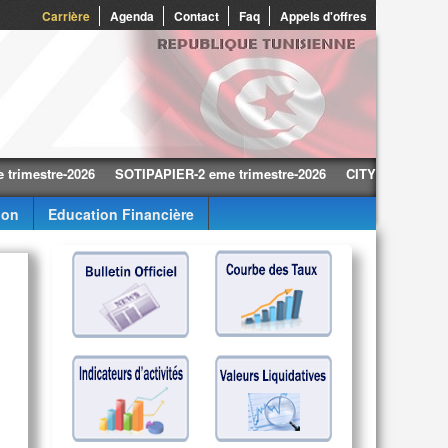
0
Carrière
Agenda
Contact
Faq
Appels d'offres
tre-2026
SOTIPAPIER-2 eme trimestre-2026
CITY CARS-2 eme trime
ion
Education Financière