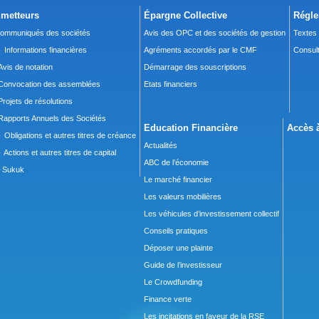
metteurs
Épargne Collective
Régle
ommuniqués des sociétés
Avis des OPC et des sociétés de gestion
Textes
 Informations financières
Agréments accordés par le CMF
Consult
Avis de notation
Démarrage des souscriptions
Convocation des assemblées
Etats financiers
Projets de résolutions
Rapports Annuels des Sociétés
Education Financière
Accès à
 Obligations et autres titres de créance
Actualités
 Actions et autres titres de capital
ABC de l’économie
Sukuk
Le marché financier
Les valeurs mobilières
Les véhicules d’investissement collectif
Conseils pratiques
Déposer une plainte
Guide de l’investisseur
Le Crowdfunding
Finance verte
Les incitations en faveur de la RSE