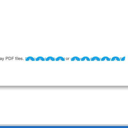
lay PDF files.
or
Download adobe Acrobat
click here to download the PDF file.