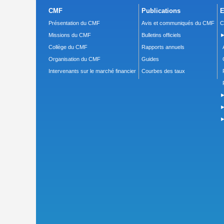
CMF
Publications
E
Présentation du CMF
Avis et communiqués du CMF
C
Missions du CMF
Bulletins officiels
►
Collège du CMF
Rapports annuels
Organisation du CMF
Guides
Intervenants sur le marché financier
Courbes des taux
►
►
►