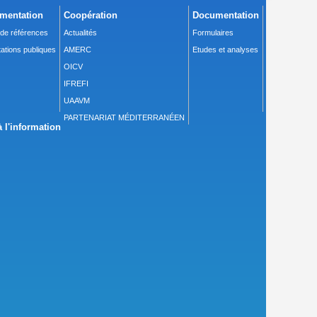
mentation
Coopération
Documentation
 de références
Actualités
Formulaires
ations publiques
AMERC
Etudes et analyses
OICV
IFREFI
UAAVM
PARTENARIAT MÉDITERRANÉEN
 l'information