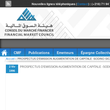
Nouvelles lignes téléphoniques (
Contact
) : (+216) 71 94
CMF
Publications
Emetteurs
Épargne Collecti
Vous êtes ici
Accueil
» PROSPECTUS D'EMISSION AUGMENTATION DE CAPITALE -SODINO-SIC
Accès à l'information
2 fév
PROSPECTUS D'EMISSION AUGMENTATION DE CAPITALE -SODI
1996