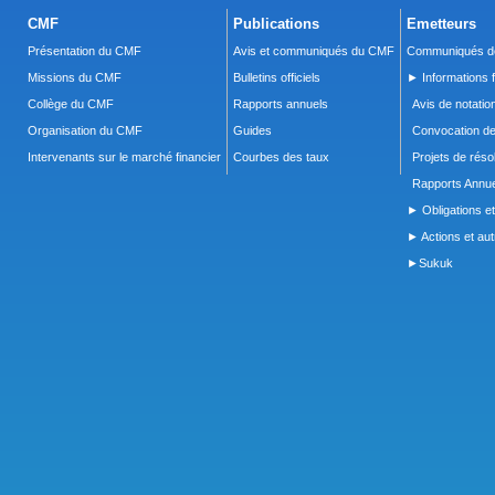
CMF
Publications
Emetteurs
Présentation du CMF
Avis et communiqués du CMF
Communiqués de
Missions du CMF
Bulletins officiels
► Informations f
Collège du CMF
Rapports annuels
Avis de notatio
Organisation du CMF
Guides
Convocation d
Intervenants sur le marché financier
Courbes des taux
Projets de réso
Rapports Annue
► Obligations et
► Actions et autr
►Sukuk