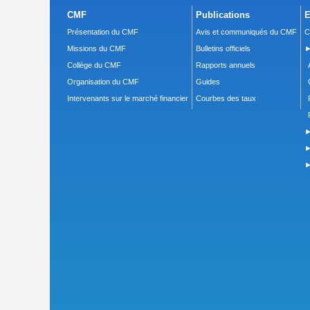
CMF
Publications
E
Présentation du CMF
Avis et communiqués du CMF
C
Missions du CMF
Bulletins officiels
►
Collège du CMF
Rapports annuels
Organisation du CMF
Guides
Intervenants sur le marché financier
Courbes des taux
►
►
►