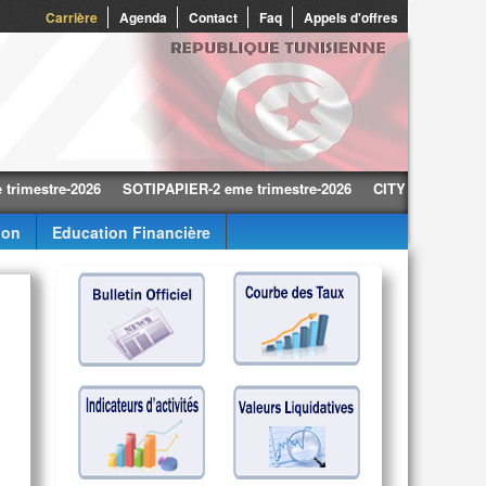
0
Carrière
Agenda
Contact
Faq
Appels d'offres
tre-2026
SOTIPAPIER-2 eme trimestre-2026
CITY CARS-2 eme trime
ion
Education Financière