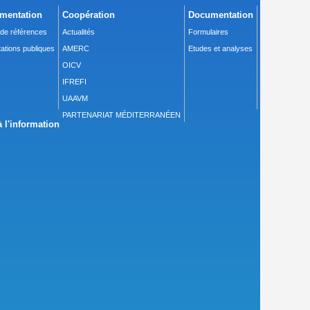
mentation
Coopération
Documentation
 de références
Actualités
Formulaires
ations publiques
AMERC
Etudes et analyses
OICV
IFREFI
UAAVM
PARTENARIAT MÉDITERRANÉEN
 l'information