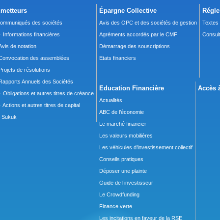
metteurs
Épargne Collective
Régle
ommuniqués des sociétés
Avis des OPC et des sociétés de gestion
Textes
 Informations financières
Agréments accordés par le CMF
Consult
Avis de notation
Démarrage des souscriptions
Convocation des assemblées
Etats financiers
Projets de résolutions
Rapports Annuels des Sociétés
Education Financière
Accès à
 Obligations et autres titres de créance
Actualités
 Actions et autres titres de capital
ABC de l’économie
Sukuk
Le marché financier
Les valeurs mobilières
Les véhicules d’investissement collectif
Conseils pratiques
Déposer une plainte
Guide de l’investisseur
Le Crowdfunding
Finance verte
Les incitations en faveur de la RSE