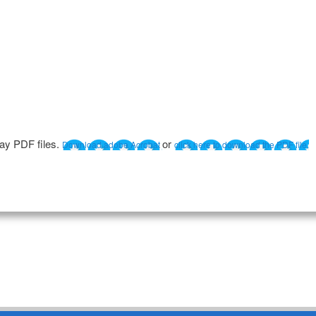
lay PDF files.
or
Download adobe Acrobat
click here to download the PDF file.