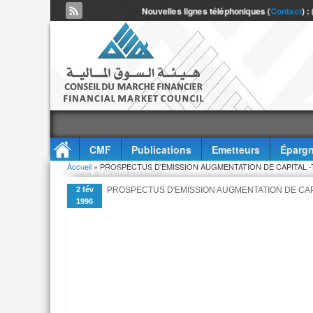
Nouvelles lignes téléphoniques (
Contact
) :
CMF
Publications
Emetteurs
Épargn
Vous êtes ici
Accueil
» PROSPECTUS D'EMISSION AUGMENTATION DE CAPITAL -T
Accès à l'information
2 fév
PROSPECTUS D'EMISSION AUGMENTATION DE CAPI
1996