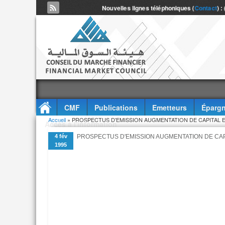
Nouvelles lignes téléphoniques (
Contact
) :
CMF
Publications
Emetteurs
Épargn
Vous êtes ici
Accueil
» PROSPECTUS D'EMISSION AUGMENTATION DE CAPITAL 
Accès à l'information
4 fév
PROSPECTUS D'EMISSION AUGMENTATION DE CAP
1995