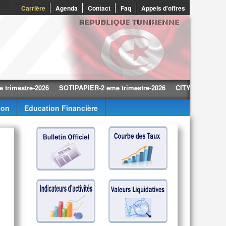
0
Carrière
Agenda
Contact
Faq
Appels d'offres
tre-2026
SOTIPAPIER-2 eme trimestre-2026
CITY CARS-2 eme trime
ion
Education Financière