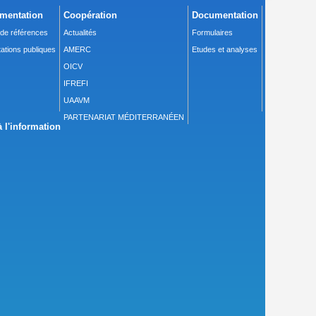
mentation
Coopération
Documentation
 de références
Actualités
Formulaires
ations publiques
AMERC
Etudes et analyses
OICV
IFREFI
UAAVM
PARTENARIAT MÉDITERRANÉEN
 l'information