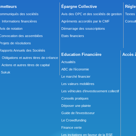
metteurs
Épargne Collective
Régle
ommuniqués des sociétés
Avis des OPC et des sociétés de gestion
Textes
 Informations financières
Agréments accordés par le CMF
Consult
Avis de notation
Démarrage des souscriptions
Convocation des assemblées
Etats financiers
Projets de résolutions
Rapports Annuels des Sociétés
Education Financière
Accès à
 Obligations et autres titres de créance
Actualités
 Actions et autres titres de capital
ABC de l’économie
Sukuk
Le marché financier
Les valeurs mobilières
Les véhicules d’investissement collectif
Conseils pratiques
Déposer une plainte
Guide de l’investisseur
Le Crowdfunding
Finance verte
Les incitations en faveur de la RSE