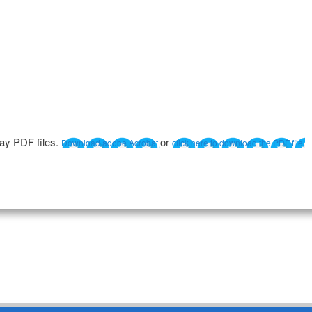
lay PDF files.
or
Download adobe Acrobat
click here to download the PDF file.