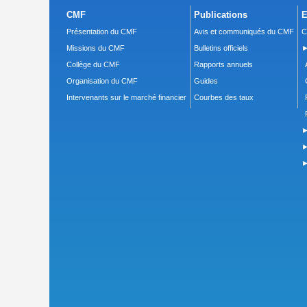
CMF
Publications
E
Présentation du CMF
Avis et communiqués du CMF
C
Missions du CMF
Bulletins officiels
►
Collège du CMF
Rapports annuels
Organisation du CMF
Guides
Intervenants sur le marché financier
Courbes des taux
►
►
►