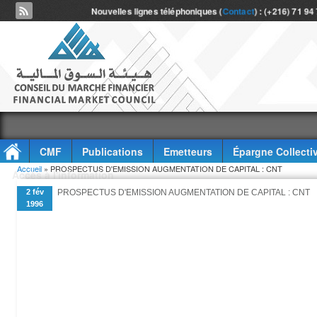
Nouvelles lignes téléphoniques (
Contact
) : (+216) 71 94
CMF
Publications
Emetteurs
Épargne Collecti
Vous êtes ici
Accueil
» PROSPECTUS D'EMISSION AUGMENTATION DE CAPITAL : CNT
Accès à l'information
2 fév
PROSPECTUS D'EMISSION AUGMENTATION DE CAPITAL : CNT
1996