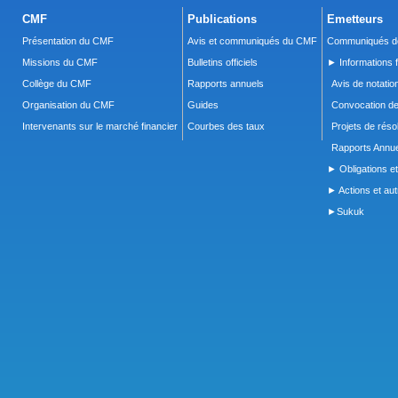
CMF
Publications
Emetteurs
Présentation du CMF
Avis et communiqués du CMF
Communiqués de
Missions du CMF
Bulletins officiels
► Informations f
Collège du CMF
Rapports annuels
Avis de notatio
Organisation du CMF
Guides
Convocation d
Intervenants sur le marché financier
Courbes des taux
Projets de réso
Rapports Annue
► Obligations et
► Actions et autr
►Sukuk