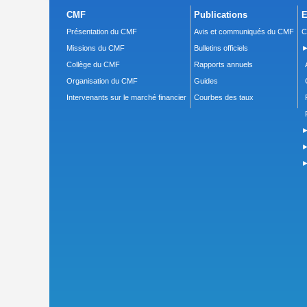
CMF
Publications
E
Présentation du CMF
Avis et communiqués du CMF
C
Missions du CMF
Bulletins officiels
►
Collège du CMF
Rapports annuels
Organisation du CMF
Guides
Intervenants sur le marché financier
Courbes des taux
►
►
►