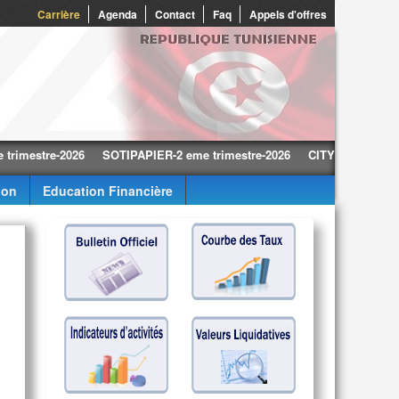
0
Carrière
Agenda
Contact
Faq
Appels d'offres
tre-2026
SOTIPAPIER-2 eme trimestre-2026
CITY CARS-2 eme trime
ion
Education Financière