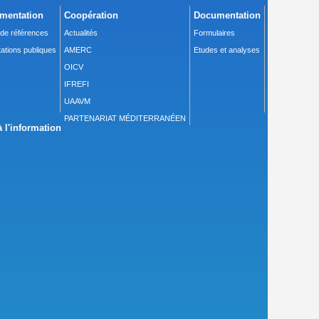
mentation
Coopération
Documentation
 de références
Actualités
Formulaires
ations publiques
AMERC
Etudes et analyses
OICV
IFREFI
UAAVM
PARTENARIAT MÉDITERRANÉEN
 l'information