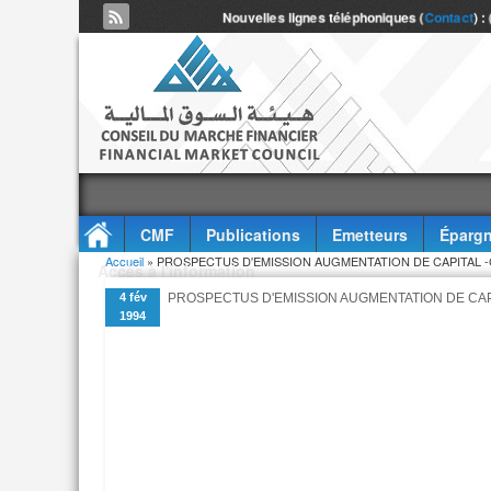
Nouvelles lignes téléphoniques (
Contact
) :
CMF
Publications
Emetteurs
Épargn
Vous êtes ici
Accueil
» PROSPECTUS D'EMISSION AUGMENTATION DE CAPITAL -
Accès à l'information
4 fév
PROSPECTUS D'EMISSION AUGMENTATION DE CAP
1994