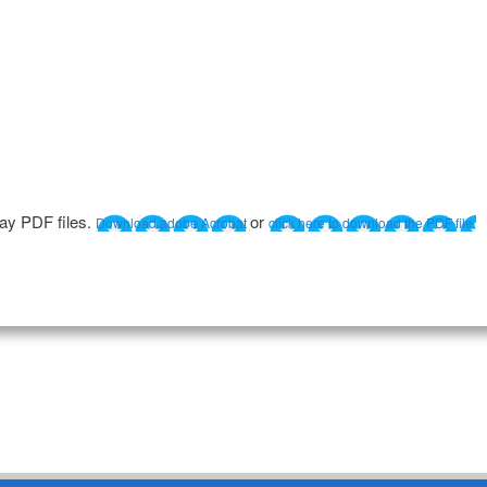
lay PDF files.
or
Download adobe Acrobat
click here to download the PDF file.