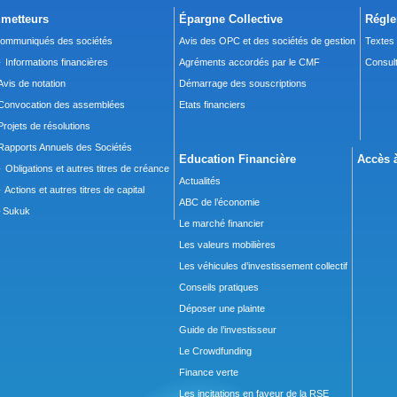
metteurs
Épargne Collective
Régle
ommuniqués des sociétés
Avis des OPC et des sociétés de gestion
Textes
 Informations financières
Agréments accordés par le CMF
Consult
Avis de notation
Démarrage des souscriptions
Convocation des assemblées
Etats financiers
Projets de résolutions
Rapports Annuels des Sociétés
Education Financière
Accès à
 Obligations et autres titres de créance
Actualités
 Actions et autres titres de capital
ABC de l’économie
Sukuk
Le marché financier
Les valeurs mobilières
Les véhicules d’investissement collectif
Conseils pratiques
Déposer une plainte
Guide de l’investisseur
Le Crowdfunding
Finance verte
Les incitations en faveur de la RSE