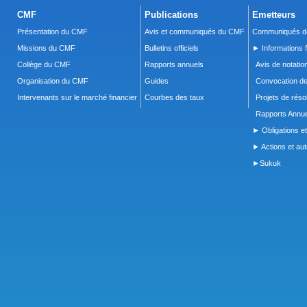
CMF
Publications
Emetteurs
Présentation du CMF
Avis et communiqués du CMF
Communiqués de
Missions du CMF
Bulletins officiels
► Informations f
Collège du CMF
Rapports annuels
Avis de notatio
Organisation du CMF
Guides
Convocation d
Intervenants sur le marché financier
Courbes des taux
Projets de réso
Rapports Annue
► Obligations et
► Actions et autr
►Sukuk