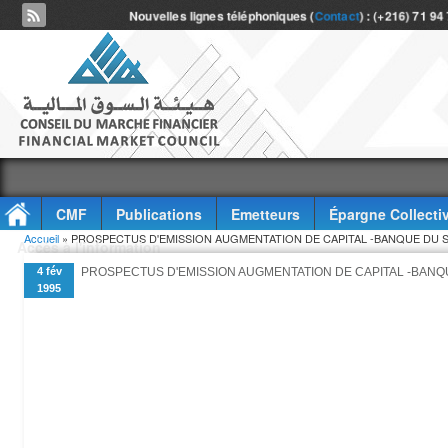
Nouvelles lignes téléphoniques (
Contact
) : (+216) 71 94
CMF
Publications
Emetteurs
Épargne Collecti
Vous êtes ici
Accueil
» PROSPECTUS D'EMISSION AUGMENTATION DE CAPITAL -BANQUE DU S
Accès à l'information
4 fév
PROSPECTUS D'EMISSION AUGMENTATION DE CAPITAL -BANQ
1995