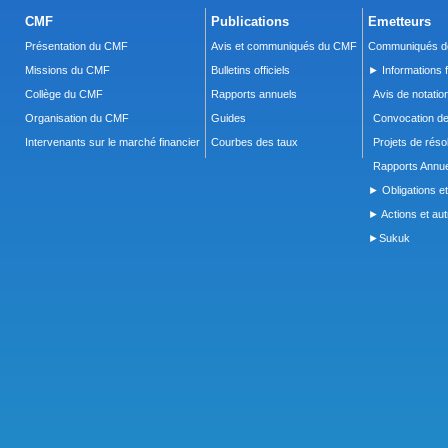
CMF
Publications
Emetteurs
Présentation du CMF
Avis et communiqués du CMF
Communiqués de
Missions du CMF
Bulletins officiels
► Informations f
Collège du CMF
Rapports annuels
Avis de notatio
Organisation du CMF
Guides
Convocation d
Intervenants sur le marché financier
Courbes des taux
Projets de réso
Rapports Annue
► Obligations et
► Actions et autr
►Sukuk