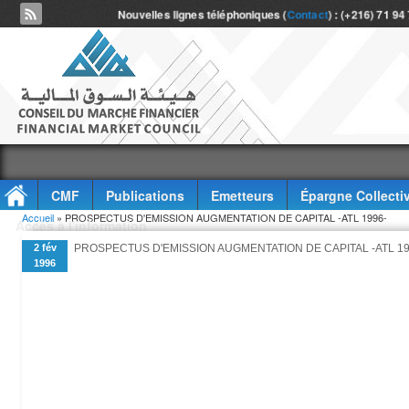
Nouvelles lignes téléphoniques (
Contact
) : (+216) 71 94
CMF
Publications
Emetteurs
Épargne Collecti
Vous êtes ici
Accueil
» PROSPECTUS D'EMISSION AUGMENTATION DE CAPITAL -ATL 1996-
Accès à l'information
2 fév
PROSPECTUS D'EMISSION AUGMENTATION DE CAPITAL -ATL 19
1996