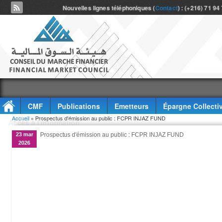
Nouvelles lignes téléphoniques (
Contact
) : (+216) 71 94
CMF
Publications
Emetteurs
Épargne Collecti
Vous êtes ici
Accueil
» Prospectus d'émission au public : FCPR INJAZ FUND
Accès à l'information
23 mar
Prospectus d'émission au public : FCPR INJAZ FUND
2026