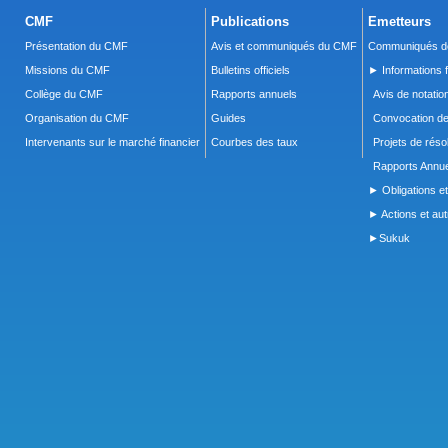
CMF
Publications
Emetteurs
Présentation du CMF
Avis et communiqués du CMF
Communiqués de
Missions du CMF
Bulletins officiels
► Informations f
Collège du CMF
Rapports annuels
Avis de notatio
Organisation du CMF
Guides
Convocation d
Intervenants sur le marché financier
Courbes des taux
Projets de réso
Rapports Annue
► Obligations et
► Actions et autr
►Sukuk