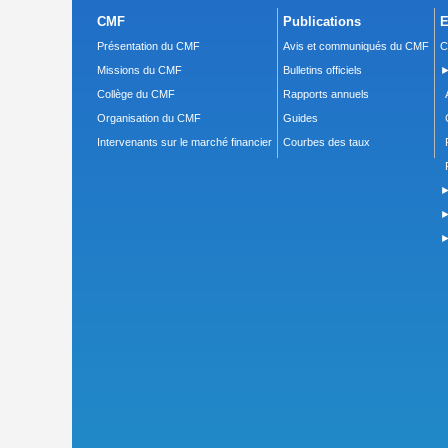
CMF
Publications
E
Présentation du CMF
Avis et communiqués du CMF
C
Missions du CMF
Bulletins officiels
►
Collège du CMF
Rapports annuels
Organisation du CMF
Guides
Intervenants sur le marché financier
Courbes des taux
►
►
►