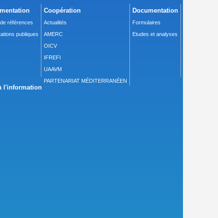
mentation
Coopération
Documentation
 de références
Actualités
Formulaires
ations publiques
AMERC
Etudes et analyses
OICV
IFREFI
UAAVM
PARTENARIAT MÉDITERRANÉEN
 l'information