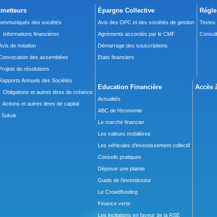
metteurs
Épargne Collective
Régle
ommuniqués des sociétés
Avis des OPC et des sociétés de gestion
Textes
 Informations financières
Agréments accordés par le CMF
Consult
Avis de notation
Démarrage des souscriptions
Convocation des assemblées
Etats financiers
Projets de résolutions
Rapports Annuels des Sociétés
Education Financière
Accès à
 Obligations et autres titres de créance
Actualités
 Actions et autres titres de capital
ABC de l’économie
Sukuk
Le marché financier
Les valeurs mobilières
Les véhicules d’investissement collectif
Conseils pratiques
Déposer une plainte
Guide de l’investisseur
Le Crowdfunding
Finance verte
Les incitations en faveur de la RSE