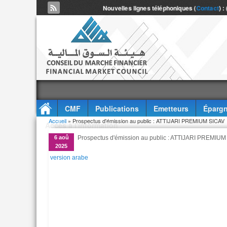
Nouvelles lignes téléphoniques (
Contact
) :
CMF
Publications
Emetteurs
Épargn
Vous êtes ici
Accueil
» Prospectus d'émission au public : ATTIJARI PREMIUM SICAV
Accès à l'information
6 aoû
Prospectus d'émission au public : ATTIJARI PREMIU
2025
version arabe