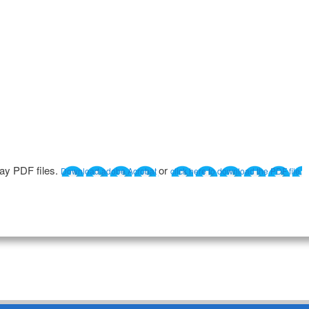
lay PDF files.
or
Download adobe Acrobat
click here to download the PDF file.