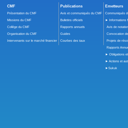
CMF
Publications
Emetteurs
Présentation du CMF
Avis et communiqués du CMF
Communiqués de
Missions du CMF
Bulletins officiels
► Informations f
Collège du CMF
Rapports annuels
Avis de notatio
Organisation du CMF
Guides
Convocation d
Intervenants sur le marché financier
Courbes des taux
Projets de réso
Rapports Annue
► Obligations et
► Actions et autr
►Sukuk