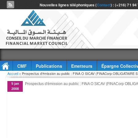
Nouvelles lignes téléphoniques (
Contact
) : (+216) 71 94
CMF
Publications
Emetteurs
Épargne Collecti
Vous êtes ici
Accueil
» Prospectus d'émission au public : FINA O SICAV (FINACorp OBLIGATAIRE S
Accès à l'information
5 jan
Prospectus d'émission au public : FINA O SICAV (FINACorp OBLIG
2008