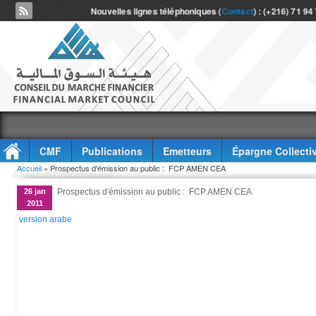
Nouvelles lignes téléphoniques (
Contact
) : (+216) 71 94
CMF
Publications
Emetteurs
Épargne Collecti
Vous êtes ici
Accueil
» Prospectus d'émission au public : FCP AMEN CEA
Accès à l'information
26 jan
Prospectus d'émission au public : FCP AMEN CEA
2011
version arabe