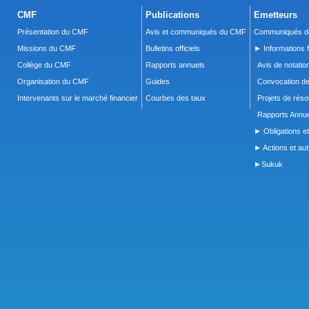
CMF
Publications
Emetteurs
Présentation du CMF
Avis et communiqués du CMF
Communiqués de
Missions du CMF
Bulletins officiels
► Informations f
Collège du CMF
Rapports annuels
Avis de notatio
Organisation du CMF
Guides
Convocation d
Intervenants sur le marché financier
Courbes des taux
Projets de réso
Rapports Annue
► Obligations et
► Actions et autr
►Sukuk