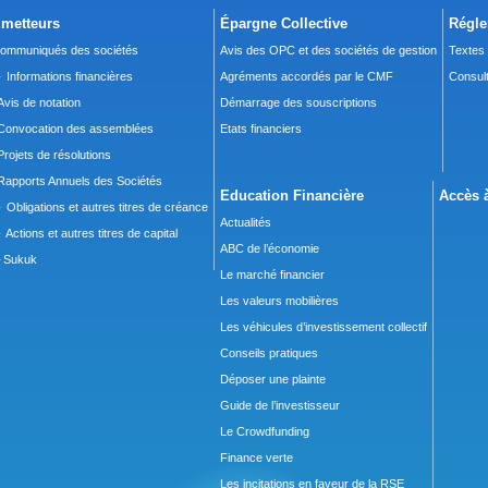
metteurs
Épargne Collective
Régle
ommuniqués des sociétés
Avis des OPC et des sociétés de gestion
Textes
 Informations financières
Agréments accordés par le CMF
Consult
Avis de notation
Démarrage des souscriptions
Convocation des assemblées
Etats financiers
Projets de résolutions
Rapports Annuels des Sociétés
Education Financière
Accès à
 Obligations et autres titres de créance
Actualités
 Actions et autres titres de capital
ABC de l’économie
Sukuk
Le marché financier
Les valeurs mobilières
Les véhicules d’investissement collectif
Conseils pratiques
Déposer une plainte
Guide de l’investisseur
Le Crowdfunding
Finance verte
Les incitations en faveur de la RSE