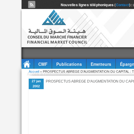
Nouvelles lignes téléphoniques (
Contact
) :
CMF
Publications
Emetteurs
Épargn
Vous êtes ici
Accueil
» PROSPECTUS ABREGE D'AUGMENTATION DU CAPITAL : TO
Accès à l'information
27 jan
PROSPECTUS ABREGE D'AUGMENTATION DU CAPITA
2002