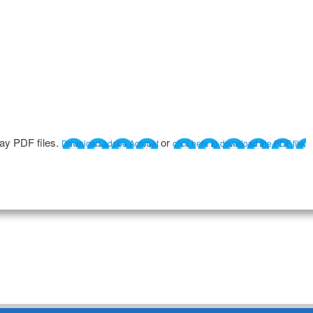
lay PDF files.
or
Download adobe Acrobat
click here to download the PDF file.