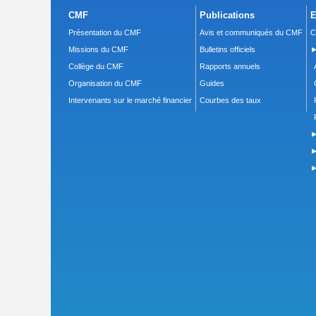
CMF
Publications
E
Présentation du CMF
Avis et communiqués du CMF
C
Missions du CMF
Bulletins officiels
►
Collège du CMF
Rapports annuels
Organisation du CMF
Guides
Intervenants sur le marché financier
Courbes des taux
►
►
►