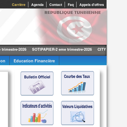
0
Carrière
Agenda
Contact
Faq
Appels d'offres
tre-2026
SOTIPAPIER-2 eme trimestre-2026
CITY CARS-2 eme trime
ion
Education Financière