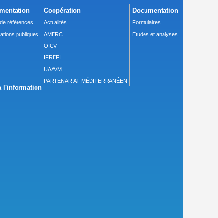
mentation
Coopération
Documentation
 de références
Actualités
Formulaires
ations publiques
AMERC
Etudes et analyses
OICV
IFREFI
UAAVM
PARTENARIAT MÉDITERRANÉEN
 l'information