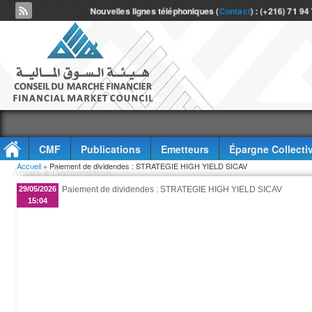
Nouvelles lignes téléphoniques (
Contact
) : (+216) 71 94
CMF
Publications
Emetteurs
Épargne Collecti
Vous êtes ici
Accueil
» Paiement de dividendes : STRATEGIE HIGH YIELD SICAV
Accès à l'information
29/05/2026
Paiement de dividendes : STRATEGIE HIGH YIELD SICAV
15:04