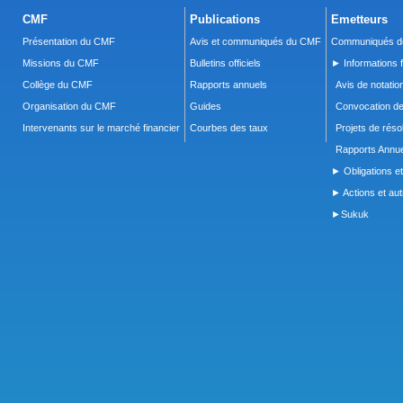
CMF
Publications
Emetteurs
Présentation du CMF
Avis et communiqués du CMF
Communiqués de
Missions du CMF
Bulletins officiels
► Informations f
Collège du CMF
Rapports annuels
Avis de notatio
Organisation du CMF
Guides
Convocation d
Intervenants sur le marché financier
Courbes des taux
Projets de réso
Rapports Annue
► Obligations et
► Actions et autr
►Sukuk