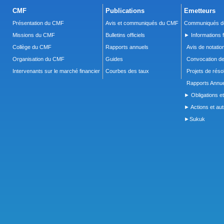
CMF
Publications
Emetteurs
Présentation du CMF
Avis et communiqués du CMF
Communiqués de
Missions du CMF
Bulletins officiels
► Informations f
Collège du CMF
Rapports annuels
Avis de notatio
Organisation du CMF
Guides
Convocation d
Intervenants sur le marché financier
Courbes des taux
Projets de réso
Rapports Annue
► Obligations et
► Actions et autr
►Sukuk