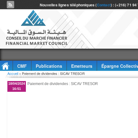
Nouvelles lignes téléphoniques (
Contact
) : (+216) 71 94
CMF
Publications
Emetteurs
Épargne Collecti
Vous êtes ici
Accueil
» Paiement de dividendes : SICAV TRESOR
Accès à l'information
18/04/2024
Paiement de dividendes : SICAV TRESOR
16:51