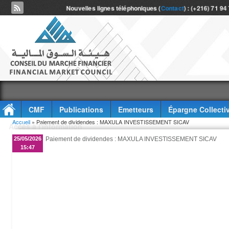
Nouvelles lignes téléphoniques (
Contact
) : (+216) 71 94
CMF
Publications
Emetteurs
Épargne Collecti
Vous êtes ici
Accueil
» Paiement de dividendes : MAXULA INVESTISSEMENT SICAV
Accès à l'information
25/05/2026
Paiement de dividendes : MAXULA INVESTISSEMENT SICAV
15:47