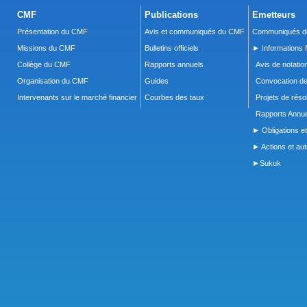
CMF
Publications
Emetteurs
Présentation du CMF
Avis et communiqués du CMF
Communiqués de
Missions du CMF
Bulletins officiels
► Informations f
Collège du CMF
Rapports annuels
Avis de notatio
Organisation du CMF
Guides
Convocation d
Intervenants sur le marché financier
Courbes des taux
Projets de réso
Rapports Annue
► Obligations et
► Actions et autr
►Sukuk