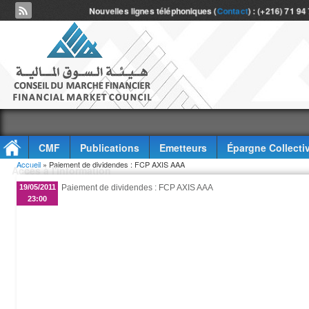
Nouvelles lignes téléphoniques (
Contact
) : (+216) 71 94
CMF
Publications
Emetteurs
Épargne Collecti
Vous êtes ici
Accueil
» Paiement de dividendes : FCP AXIS AAA
Accès à l'information
19/05/2011
Paiement de dividendes : FCP AXIS AAA
23:00