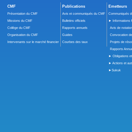
CMF
Publications
Emetteurs
Présentation du CMF
Avis et communiqués du CMF
Communiqués de
Missions du CMF
Bulletins officiels
► Informations f
Collège du CMF
Rapports annuels
Avis de notatio
Organisation du CMF
Guides
Convocation d
Intervenants sur le marché financier
Courbes des taux
Projets de réso
Rapports Annue
► Obligations et
► Actions et autr
►Sukuk