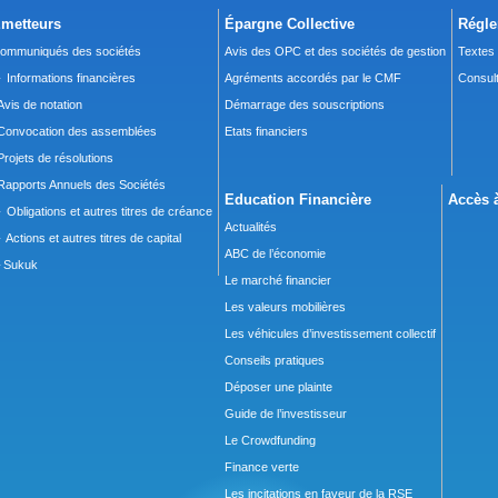
metteurs
Épargne Collective
Régle
ommuniqués des sociétés
Avis des OPC et des sociétés de gestion
Textes
 Informations financières
Agréments accordés par le CMF
Consult
Avis de notation
Démarrage des souscriptions
Convocation des assemblées
Etats financiers
Projets de résolutions
Rapports Annuels des Sociétés
Education Financière
Accès à
 Obligations et autres titres de créance
Actualités
 Actions et autres titres de capital
ABC de l’économie
Sukuk
Le marché financier
Les valeurs mobilières
Les véhicules d’investissement collectif
Conseils pratiques
Déposer une plainte
Guide de l’investisseur
Le Crowdfunding
Finance verte
Les incitations en faveur de la RSE