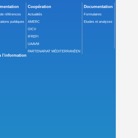
mentation
Coopération
Documentation
 de références
Actualités
Formulaires
ations publiques
AMERC
Etudes et analyses
OICV
IFREFI
UAAVM
PARTENARIAT MÉDITERRANÉEN
 l'information