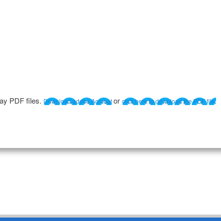
lay PDF files.
or
Download adobe Acrobat
click here to download the PDF file.