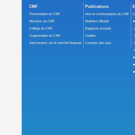
CMF
Publications
E
Présentation du CMF
Avis et communiqués du CMF
C
Missions du CMF
Bulletins officiels
►
Collège du CMF
Rapports annuels
Organisation du CMF
Guides
Intervenants sur le marché financier
Courbes des taux
►
►
►