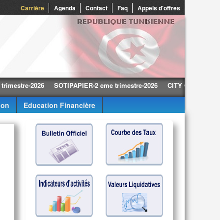
0
Carrière
Agenda
Contact
Faq
Appels d'offres
tre-2026
SOTIPAPIER-2 eme trimestre-2026
CITY CARS-2 eme trimes
ion
Education Financière