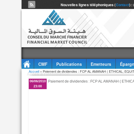
Nouvelles lignes téléphoniques (
Contact
) :
CMF
Publications
Emetteurs
Épargn
Vous êtes ici
Accueil
» Paiement de dividendes : FCP AL AMANAH ( ETHICAL; EQU
Accès à l'information
06/06/2010
Paiement de dividendes : FCP AL AMANAH ( ETHI
23:00