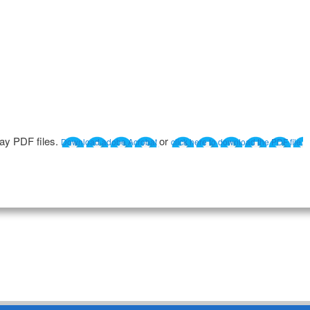
lay PDF files.
or
Download adobe Acrobat
click here to download the PDF file.