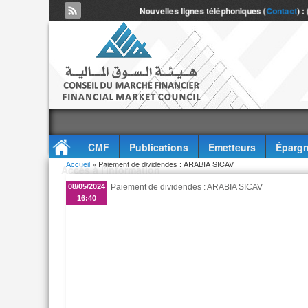
Nouvelles lignes téléphoniques (
Contact
) :
CMF
Publications
Emetteurs
Épargn
Vous êtes ici
Accueil
» Paiement de dividendes : ARABIA SICAV
Accès à l'information
08/05/2024
Paiement de dividendes : ARABIA SICAV
16:40