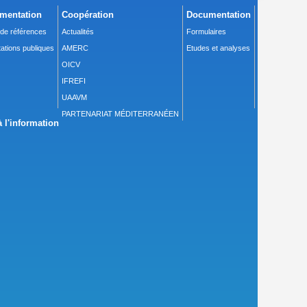
mentation
Coopération
Documentation
 de références
Actualités
Formulaires
ations publiques
AMERC
Etudes et analyses
OICV
IFREFI
UAAVM
PARTENARIAT MÉDITERRANÉEN
 l'information