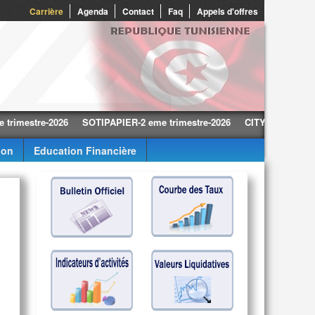
0
Carrière
Agenda
Contact
Faq
Appels d'offres
tre-2026
SOTIPAPIER-2 eme trimestre-2026
CITY CARS-2 eme trime
ion
Education Financière