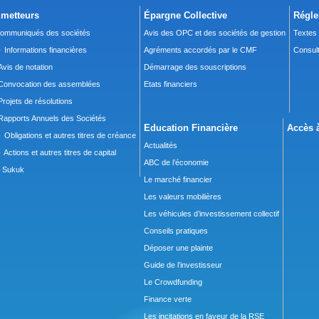
metteurs
Épargne Collective
Régle
ommuniqués des sociétés
Avis des OPC et des sociétés de gestion
Textes
 Informations financières
Agréments accordés par le CMF
Consult
Avis de notation
Démarrage des souscriptions
Convocation des assemblées
Etats financiers
Projets de résolutions
Rapports Annuels des Sociétés
Education Financière
Accès à
 Obligations et autres titres de créance
Actualités
 Actions et autres titres de capital
ABC de l’économie
Sukuk
Le marché financier
Les valeurs mobilières
Les véhicules d’investissement collectif
Conseils pratiques
Déposer une plainte
Guide de l’investisseur
Le Crowdfunding
Finance verte
Les incitations en faveur de la RSE