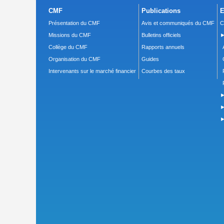
CMF
Publications
E
Présentation du CMF
Avis et communiqués du CMF
C
Missions du CMF
Bulletins officiels
►
Collège du CMF
Rapports annuels
Organisation du CMF
Guides
Intervenants sur le marché financier
Courbes des taux
►
►
►