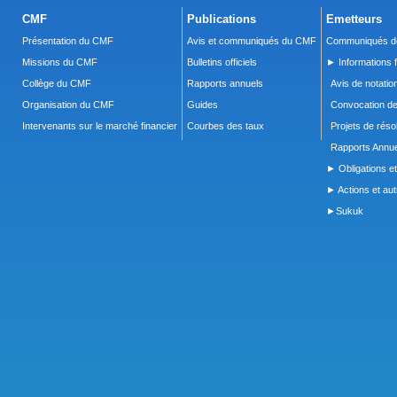
CMF
Publications
Emetteurs
Présentation du CMF
Avis et communiqués du CMF
Communiqués de
Missions du CMF
Bulletins officiels
► Informations f
Collège du CMF
Rapports annuels
Avis de notatio
Organisation du CMF
Guides
Convocation d
Intervenants sur le marché financier
Courbes des taux
Projets de réso
Rapports Annue
► Obligations et
► Actions et autr
►Sukuk