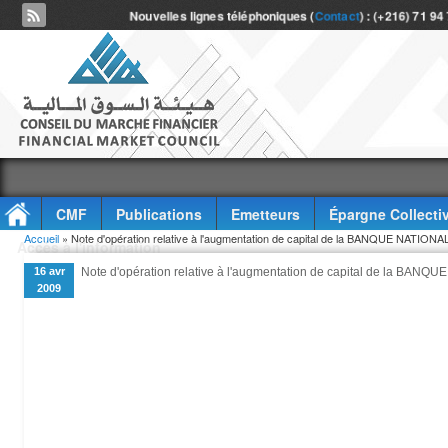
Nouvelles lignes téléphoniques (
Contact
) : (+216) 71 94
CMF
Publications
Emetteurs
Épargne Collecti
Vous êtes ici
Accueil
» Note d'opération relative à l'augmentation de capital de la BANQUE NATI
Accès à l'information
16 avr
Note d'opération relative à l'augmentation de capital de la BA
2009