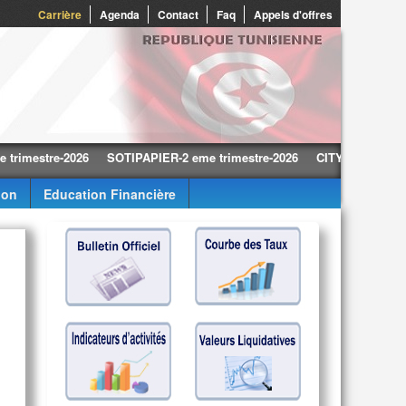
Carrière
Agenda
Contact
Faq
Appels d'offres
stre-2026
SOTIPAPIER-2 eme trimestre-2026
CITY CARS-2 eme trime
ion
Education Financière