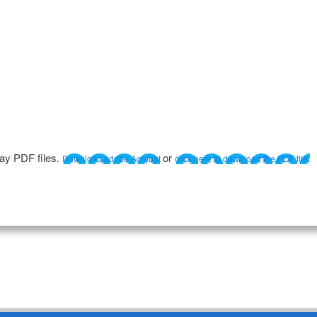
lay PDF files.
or
Download adobe Acrobat
click here to download the PDF file.