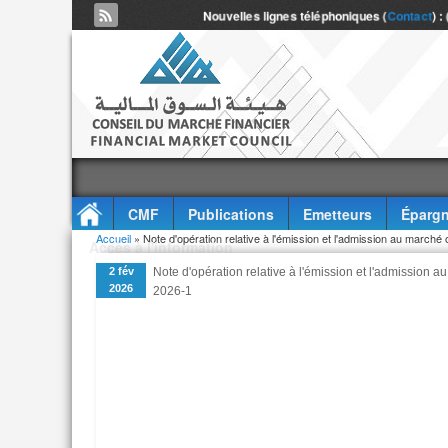
Nouvelles lignes téléphoniques (
Contact
) :
CMF
Publications
Emetteurs
Épargn
Vous êtes ici
Accueil
» Note d'opération relative à l'émission et l'admission au marché
Accès à l'information
2 fév
Note d'opération relative à l'émission et l'admission 
2026
2026-1