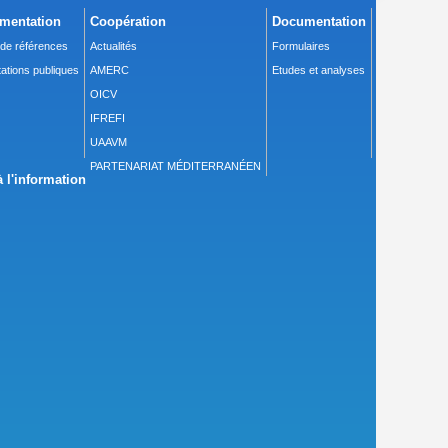
mentation
Coopération
Documentation
 de références
Actualités
Formulaires
ations publiques
AMERC
Etudes et analyses
OICV
IFREFI
UAAVM
PARTENARIAT MÉDITERRANÉEN
 l'information