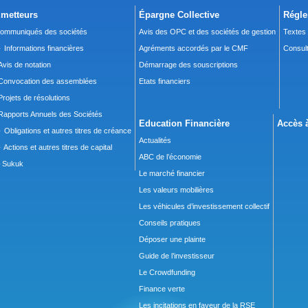
metteurs
Épargne Collective
Régle
ommuniqués des sociétés
Avis des OPC et des sociétés de gestion
Textes
 Informations financières
Agréments accordés par le CMF
Consult
Avis de notation
Démarrage des souscriptions
Convocation des assemblées
Etats financiers
Projets de résolutions
Rapports Annuels des Sociétés
Education Financière
Accès à
 Obligations et autres titres de créance
Actualités
 Actions et autres titres de capital
ABC de l’économie
Sukuk
Le marché financier
Les valeurs mobilières
Les véhicules d’investissement collectif
Conseils pratiques
Déposer une plainte
Guide de l’investisseur
Le Crowdfunding
Finance verte
Les incitations en faveur de la RSE