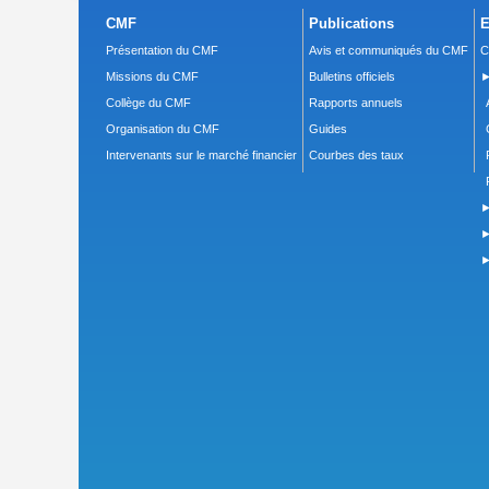
CMF
Publications
E
Présentation du CMF
Avis et communiqués du CMF
C
Missions du CMF
Bulletins officiels
►
Collège du CMF
Rapports annuels
Organisation du CMF
Guides
Intervenants sur le marché financier
Courbes des taux
►
►
►