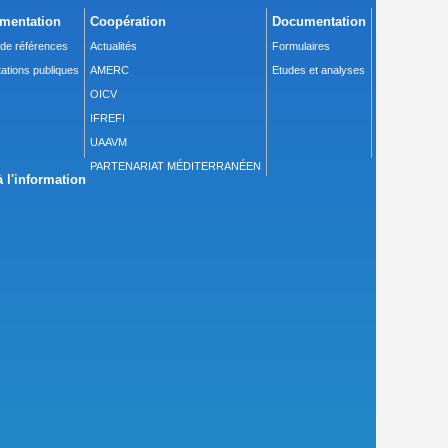
mentation
Coopération
Documentation
 de références
Actualités
Formulaires
ations publiques
AMERC
Etudes et analyses
OICV
IFREFI
UAAVM
PARTENARIAT MÉDITERRANÉEN
 l'information