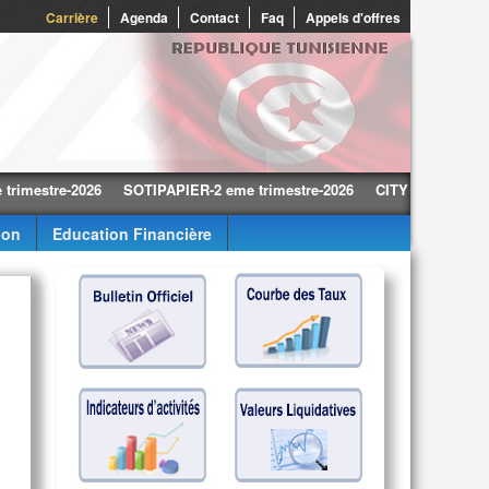
0
Carrière
Agenda
Contact
Faq
Appels d'offres
tre-2026
SOTIPAPIER-2 eme trimestre-2026
CITY CARS-2 eme trime
ion
Education Financière