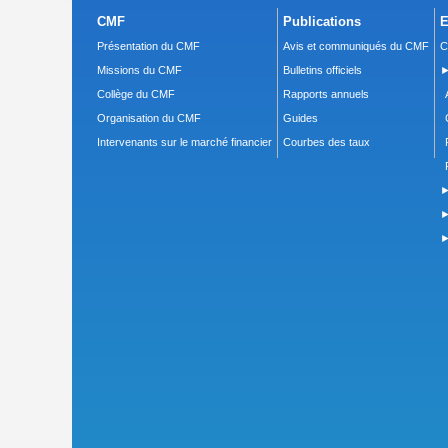
CMF
Publications
E
Présentation du CMF
Avis et communiqués du CMF
C
Missions du CMF
Bulletins officiels
►
Collège du CMF
Rapports annuels
Organisation du CMF
Guides
Intervenants sur le marché financier
Courbes des taux
►
►
►