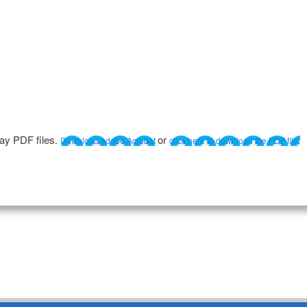
lay PDF files.
or
Download adobe Acrobat
click here to download the PDF file.