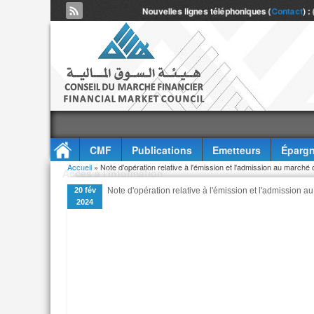
Nouvelles lignes téléphoniques (
Contact
) :
CMF
Publications
Emetteurs
Épargn
Vous êtes ici
Accueil
» Note d'opération relative à l'émission et l'admission au marché o
Accès à l'information
20 fév
Note d'opération relative à l'émission et l'admission a
2024