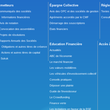
metteurs
Épargne Collective
Régle
ommuniqués des sociétés
Avis des OPC et des sociétés de gestion
Textes
 Informations financières
Agréments accordés par le CMF
Consult
Avis de notation
Démarrage des souscriptions
Convocation des assemblées
Etats financiers
Projets de résolutions
Rapports Annuels des Sociétés
Education Financière
Accès à
 Obligations et autres titres de créance
Actualités
 Actions et autres titres de capital
ABC de l’économie
Sukuk
Le marché financier
Les valeurs mobilières
Les véhicules d’investissement collectif
Conseils pratiques
Déposer une plainte
Guide de l’investisseur
Le Crowdfunding
Finance verte
Les incitations en faveur de la RSE