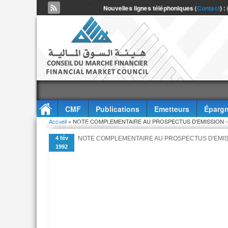
Nouvelles lignes téléphoniques (
Contact
) :
CMF
Publications
Emetteurs
Épargn
Vous êtes ici
Accueil
» NOTE COMPLEMENTAIRE AU PROSPECTUS D'EMISSION -B
Accès à l'information
4 fév
NOTE COMPLEMENTAIRE AU PROSPECTUS D'EMISS
1992