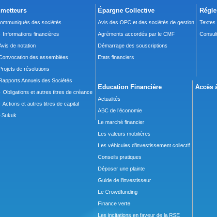
metteurs
Épargne Collective
Régle
ommuniqués des sociétés
Avis des OPC et des sociétés de gestion
Textes
 Informations financières
Agréments accordés par le CMF
Consult
Avis de notation
Démarrage des souscriptions
Convocation des assemblées
Etats financiers
Projets de résolutions
Rapports Annuels des Sociétés
Education Financière
Accès à
 Obligations et autres titres de créance
Actualités
 Actions et autres titres de capital
ABC de l’économie
Sukuk
Le marché financier
Les valeurs mobilières
Les véhicules d’investissement collectif
Conseils pratiques
Déposer une plainte
Guide de l’investisseur
Le Crowdfunding
Finance verte
Les incitations en faveur de la RSE