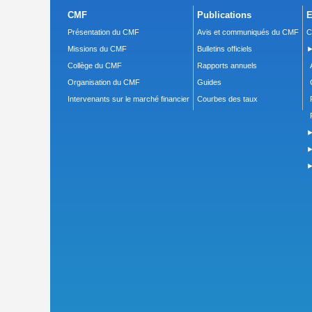
CMF
Publications
E
Présentation du CMF
Avis et communiqués du CMF
C
Missions du CMF
Bulletins officiels
►
Collège du CMF
Rapports annuels
Organisation du CMF
Guides
Intervenants sur le marché financier
Courbes des taux
►
►
►