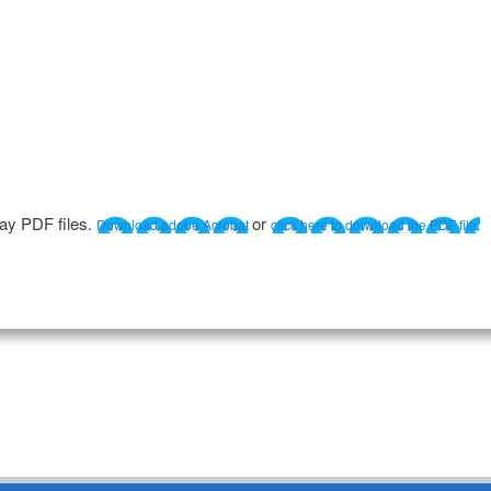
lay PDF files.
or
Download adobe Acrobat
click here to download the PDF file.