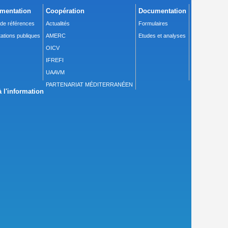
mentation
Coopération
Documentation
 de références
Actualités
Formulaires
ations publiques
AMERC
Etudes et analyses
OICV
IFREFI
UAAVM
PARTENARIAT MÉDITERRANÉEN
 l'information