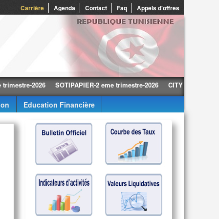
0
Carrière
Agenda
Contact
Faq
Appels d'offres
tre-2026
SOTIPAPIER-2 eme trimestre-2026
CITY CARS-2 eme trime
ion
Education Financière