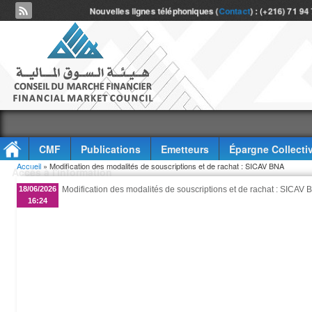
Nouvelles lignes téléphoniques (
Contact
) : (+216) 71 94
CMF
Publications
Emetteurs
Épargne Collecti
Vous êtes ici
Accueil
» Modification des modalités de souscriptions et de rachat : SICAV BNA
Accès à l'information
18/06/2026
Modification des modalités de souscriptions et de rachat : SICAV
16:24