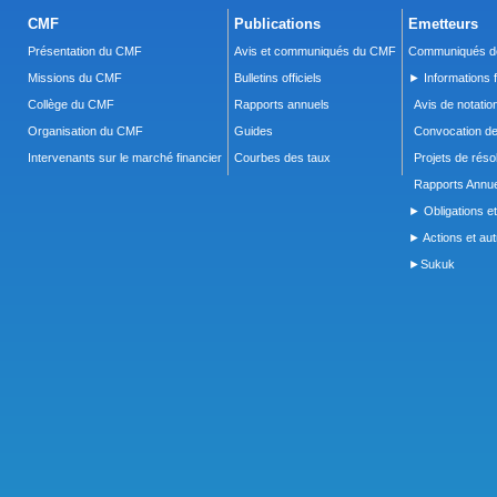
CMF
Publications
Emetteurs
Présentation du CMF
Avis et communiqués du CMF
Communiqués de
Missions du CMF
Bulletins officiels
► Informations f
Collège du CMF
Rapports annuels
Avis de notatio
Organisation du CMF
Guides
Convocation d
Intervenants sur le marché financier
Courbes des taux
Projets de réso
Rapports Annue
► Obligations et
► Actions et autr
►Sukuk