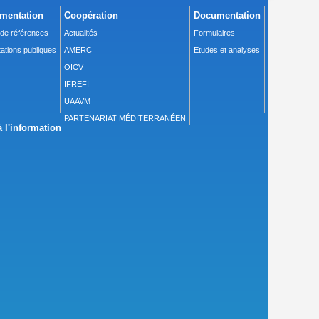
mentation
Coopération
Documentation
 de références
Actualités
Formulaires
ations publiques
AMERC
Etudes et analyses
OICV
IFREFI
UAAVM
PARTENARIAT MÉDITERRANÉEN
 l'information