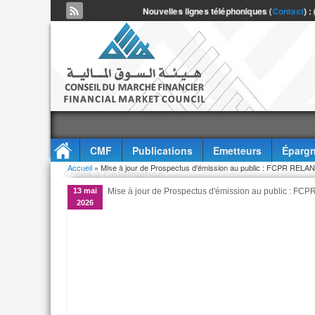
Nouvelles lignes téléphoniques (
Contact
) :
CMF
Publications
Emetteurs
Épargn
Vous êtes ici
Accueil
» Mise à jour de Prospectus d'émission au public : FCPR RELA
Accès à l'information
13 mai
Mise à jour de Prospectus d'émission au public : F
2026