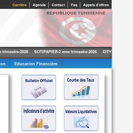
Carrière
Agenda
Contact
Faq
Appels d'offres
stre-2026
SOTIPAPIER-2 eme trimestre-2026
CITY CARS-2 eme trim
ion
Education Financière