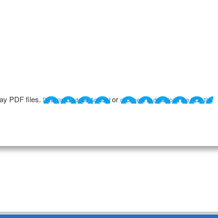
lay PDF files.
or
Download adobe Acrobat
click here to download the PDF file.