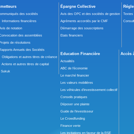
metteurs
Épargne Collective
Régle
ommuniqués des sociétés
Avis des OPC et des sociétés de gestion
Textes
 Informations financières
Agréments accordés par le CMF
Consult
Avis de notation
Démarrage des souscriptions
Convocation des assemblées
Etats financiers
Projets de résolutions
Rapports Annuels des Sociétés
Education Financière
Accès à
 Obligations et autres titres de créance
Actualités
 Actions et autres titres de capital
ABC de l’économie
Sukuk
Le marché financier
Les valeurs mobilières
Les véhicules d’investissement collectif
Conseils pratiques
Déposer une plainte
Guide de l’investisseur
Le Crowdfunding
Finance verte
Les incitations en faveur de la RSE