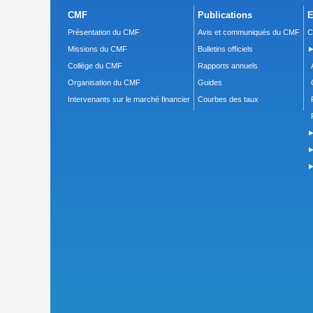
CMF
Publications
E
Présentation du CMF
Avis et communiqués du CMF
C
Missions du CMF
Bulletins officiels
►
Collège du CMF
Rapports annuels
Organisation du CMF
Guides
Intervenants sur le marché financier
Courbes des taux
►
►
►