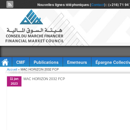
Nouvelles lignes téléphoniques (
Contact
) : (+216) 71 94
CMF
Publications
Emetteurs
Épargne Collecti
Vous êtes ici
Accueil
» MAC HORIZON 2032 FCP
Accès à l'information
11 jan
MAC HORIZON 2032 FCP
2023