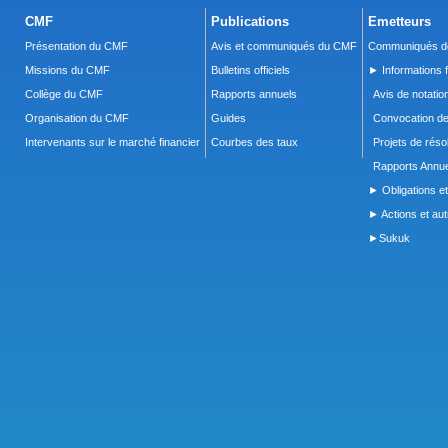
CMF
Publications
Emetteurs
Présentation du CMF
Avis et communiqués du CMF
Communiqués de
Missions du CMF
Bulletins officiels
► Informations f
Collège du CMF
Rapports annuels
Avis de notatio
Organisation du CMF
Guides
Convocation d
Intervenants sur le marché financier
Courbes des taux
Projets de réso
Rapports Annue
► Obligations et
► Actions et autr
►Sukuk