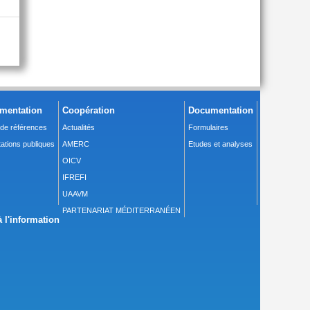
mentation
Coopération
Documentation
 de références
Actualités
Formulaires
ations publiques
AMERC
Etudes et analyses
OICV
IFREFI
UAAVM
PARTENARIAT MÉDITERRANÉEN
 l'information