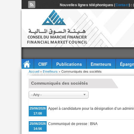
Nouvelles lignes téléphoniques (
Contact
) :
CMF
Publications
Emetteurs
Épargn
Vous êtes ici
Accueil
»
Emetteurs
» Communiqués des sociétés
Accès à l'information
Communiqués des sociétés
- Any -
25/06/2026
Appel à candidature pour la désignation d’un admini
17:08
25/06/2026
Communiqué de presse : BNA
14:56