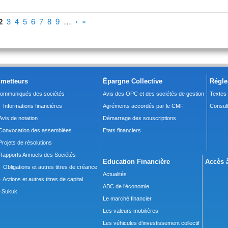
2
3
4
5
6
7
8
9
…
›
»
metteurs
Épargne Collective
Régle
ommuniqués des sociétés
Avis des OPC et des sociétés de gestion
Textes
 Informations financières
Agréments accordés par le CMF
Consult
Avis de notation
Démarrage des souscriptions
Convocation des assemblées
Etats financiers
Projets de résolutions
Rapports Annuels des Sociétés
Education Financière
Accès à
 Obligations et autres titres de créance
Actualités
 Actions et autres titres de capital
ABC de l’économie
Sukuk
Le marché financier
Les valeurs mobilières
Les véhicules d’investissement collectif