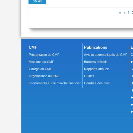
15:43
Pages
«
‹
1
CMF
Publications
E
Présentation du CMF
Avis et communiqués du CMF
C
Missions du CMF
Bulletins officiels
►
Collège du CMF
Rapports annuels
Organisation du CMF
Guides
Intervenants sur le marché financier
Courbes des taux
►
►
►