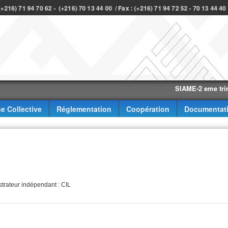
 (+216) 71 94 70 62 - (+216) 70 13 44 00 / Fax : (+216) 71 94 72 52 - 70 13 44 4
SIAME-2 eme trimestre
e Collective
Réglementation
Coopération
Documentat
strateur indépendant : CIL