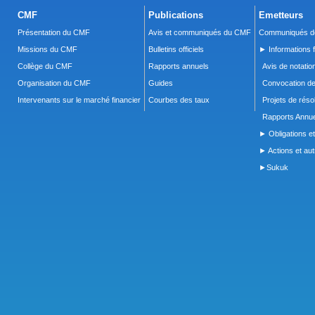
CMF
Publications
Emetteurs
Présentation du CMF
Avis et communiqués du CMF
Communiqués de
Missions du CMF
Bulletins officiels
► Informations f
Collège du CMF
Rapports annuels
Avis de notatio
Organisation du CMF
Guides
Convocation d
Intervenants sur le marché financier
Courbes des taux
Projets de réso
Rapports Annue
► Obligations et
► Actions et autr
►Sukuk