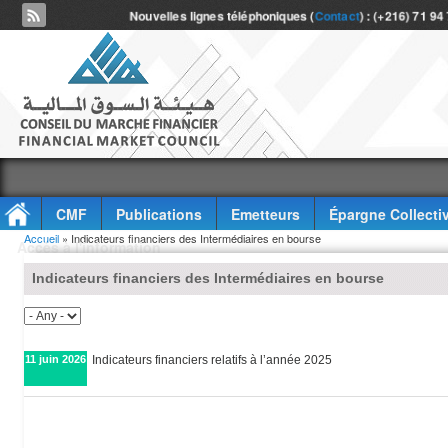
Nouvelles lignes téléphoniques (
Contact
) : (+216) 71 94
CMF
Publications
Emetteurs
Épargne Collecti
Vous êtes ici
Accueil
» Indicateurs financiers des Intermédiaires en bourse
Accès à l'information
Indicateurs financiers des Intermédiaires en bourse
11 juin 2026
Indicateurs financiers relatifs à l’année 2025