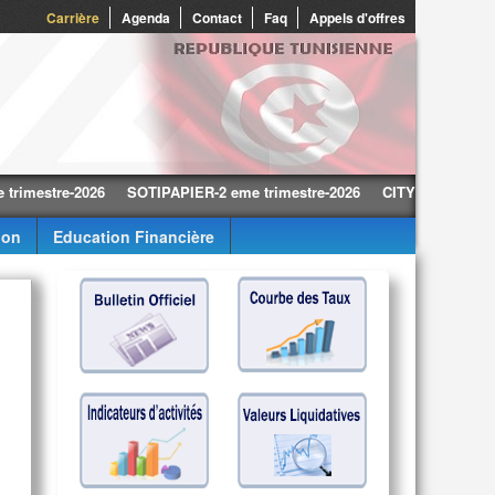
0
Carrière
Agenda
Contact
Faq
Appels d'offres
tre-2026
SOTIPAPIER-2 eme trimestre-2026
CITY CARS-2 eme trime
ion
Education Financière