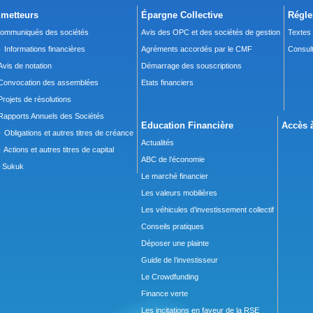
metteurs
Épargne Collective
Régle
ommuniqués des sociétés
Avis des OPC et des sociétés de gestion
Textes
 Informations financières
Agréments accordés par le CMF
Consult
Avis de notation
Démarrage des souscriptions
Convocation des assemblées
Etats financiers
Projets de résolutions
Rapports Annuels des Sociétés
Education Financière
Accès à
 Obligations et autres titres de créance
Actualités
 Actions et autres titres de capital
ABC de l’économie
Sukuk
Le marché financier
Les valeurs mobilières
Les véhicules d’investissement collectif
Conseils pratiques
Déposer une plainte
Guide de l’investisseur
Le Crowdfunding
Finance verte
Les incitations en faveur de la RSE