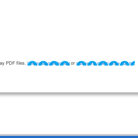
lay PDF files.
or
Download adobe Acrobat
click here to download the PDF file.