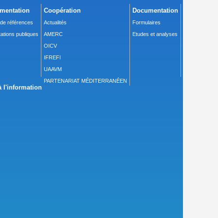
mentation
Coopération
Documentation
 de références
Actualités
Formulaires
ations publiques
AMERC
Etudes et analyses
OICV
IFREFI
UAAVM
PARTENARIAT MÉDITERRANÉEN
 l'information