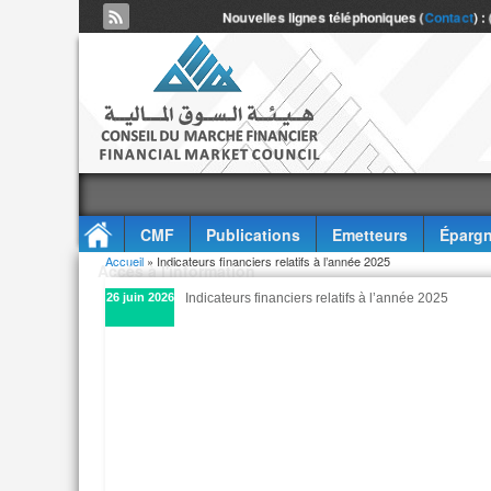
Nouvelles lignes téléphoniques (
Contact
) :
CMF
Publications
Emetteurs
Épargn
Vous êtes ici
Accueil
» Indicateurs financiers relatifs à l’année 2025
Accès à l'information
26 juin 2026
Indicateurs financiers relatifs à l’année 2025