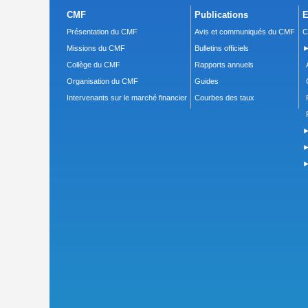
CMF
Publications
E
Présentation du CMF
Avis et communiqués du CMF
C
Missions du CMF
Bulletins officiels
►
Collège du CMF
Rapports annuels
Organisation du CMF
Guides
Intervenants sur le marché financier
Courbes des taux
►
►
►