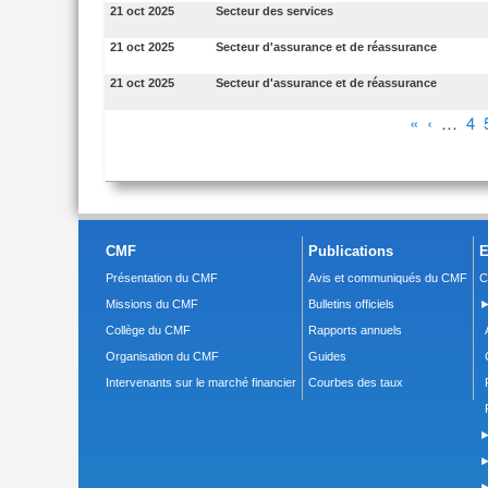
21 oct 2025
Secteur des services
21 oct 2025
Secteur d'assurance et de réassurance
21 oct 2025
Secteur d'assurance et de réassurance
Pages
«
‹
…
4
CMF
Publications
E
Présentation du CMF
Avis et communiqués du CMF
C
Missions du CMF
Bulletins officiels
►
Collège du CMF
Rapports annuels
Organisation du CMF
Guides
Intervenants sur le marché financier
Courbes des taux
►
►
►