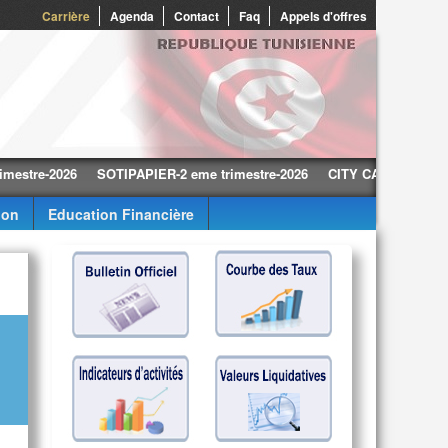
0
Carrière
Agenda
Contact
Faq
Appels d'offres
-2026
SOTIPAPIER-2 eme trimestre-2026
CITY CARS-2 eme trimestre
ion
Education Financière