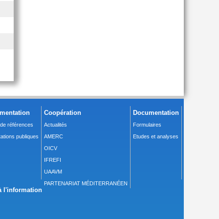
mentation
Coopération
Documentation
 de références
Actualités
Formulaires
ations publiques
AMERC
Etudes et analyses
OICV
IFREFI
UAAVM
PARTENARIAT MÉDITERRANÉEN
 l'information