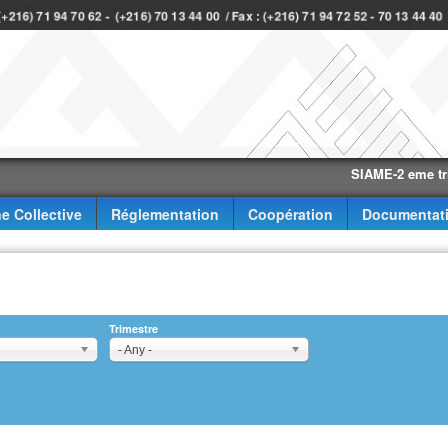
 (+216) 71 94 70 62 - (+216) 70 13 44 00 / Fax : (+216) 71 94 72 52 - 70 13 44 4
SIAME-2 eme trimestre
e Collective
Réglementation
Coopération
Documentat
Trimestre
- Any -