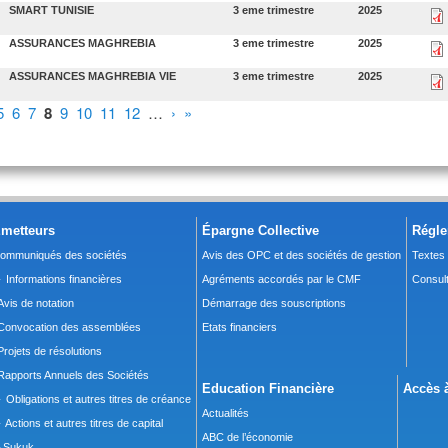
SMART TUNISIE
3 eme trimestre
2025
ASSURANCES MAGHREBIA
3 eme trimestre
2025
ASSURANCES MAGHREBIA VIE
3 eme trimestre
2025
5
6
7
8
9
10
11
12
…
›
»
metteurs
Épargne Collective
Régle
ommuniqués des sociétés
Avis des OPC et des sociétés de gestion
Textes
 Informations financières
Agréments accordés par le CMF
Consult
Avis de notation
Démarrage des souscriptions
Convocation des assemblées
Etats financiers
Projets de résolutions
Rapports Annuels des Sociétés
Education Financière
Accès à
 Obligations et autres titres de créance
Actualités
 Actions et autres titres de capital
ABC de l’économie
Sukuk