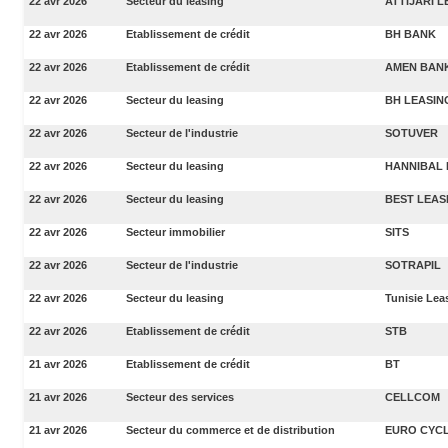
22 avr 2026
Secteur du leasing
ATTIJARI 
22 avr 2026
Etablissement de crédit
BH BANK
22 avr 2026
Etablissement de crédit
AMEN BAN
22 avr 2026
Secteur du leasing
BH LEASIN
22 avr 2026
Secteur de l'industrie
SOTUVER
22 avr 2026
Secteur du leasing
HANNIBAL 
22 avr 2026
Secteur du leasing
BEST LEAS
22 avr 2026
Secteur immobilier
SITS
22 avr 2026
Secteur de l'industrie
SOTRAPIL
22 avr 2026
Secteur du leasing
Tunisie Lea
22 avr 2026
Etablissement de crédit
STB
21 avr 2026
Etablissement de crédit
BT
21 avr 2026
Secteur des services
CELLCOM
21 avr 2026
Secteur du commerce et de distribution
EURO CYC