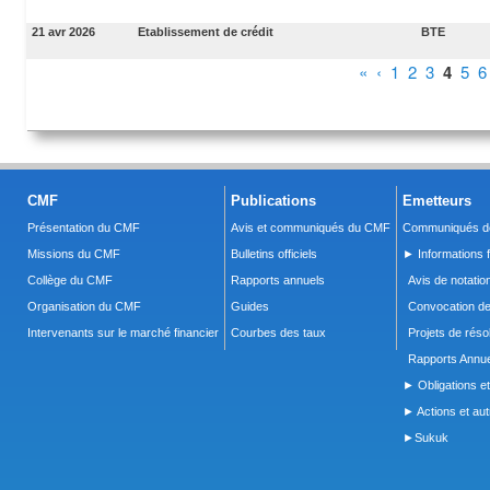
21 avr 2026
Etablissement de crédit
BTE
Pages
«
‹
1
2
3
4
5
6
CMF
Publications
Emetteurs
Présentation du CMF
Avis et communiqués du CMF
Communiqués de
Missions du CMF
Bulletins officiels
► Informations f
Collège du CMF
Rapports annuels
Avis de notatio
Organisation du CMF
Guides
Convocation d
Intervenants sur le marché financier
Courbes des taux
Projets de réso
Rapports Annue
► Obligations et
► Actions et autr
►Sukuk