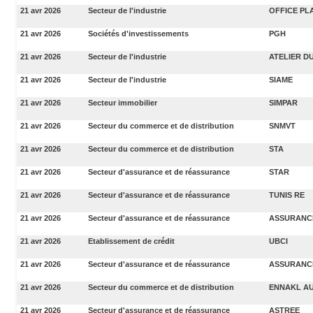
21 avr 2026
Secteur de l'industrie
OFFICE PL
21 avr 2026
Sociétés d'investissements
PGH
21 avr 2026
Secteur de l'industrie
ATELIER DU
21 avr 2026
Secteur de l'industrie
SIAME
21 avr 2026
Secteur immobilier
SIMPAR
21 avr 2026
Secteur du commerce et de distribution
SNMVT
21 avr 2026
Secteur du commerce et de distribution
STA
21 avr 2026
Secteur d'assurance et de réassurance
STAR
21 avr 2026
Secteur d'assurance et de réassurance
TUNIS RE
21 avr 2026
Secteur d'assurance et de réassurance
ASSURANC
21 avr 2026
Etablissement de crédit
UBCI
21 avr 2026
Secteur d'assurance et de réassurance
ASSURANCE
21 avr 2026
Secteur du commerce et de distribution
ENNAKL A
21 avr 2026
Secteur d'assurance et de réassurance
ASTREE