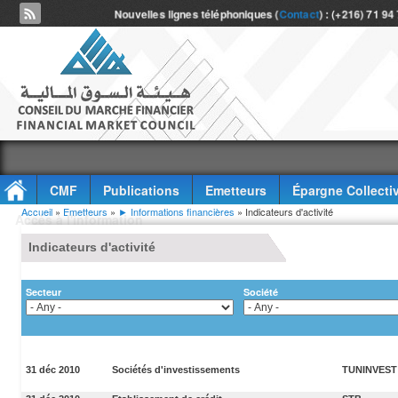
Nouvelles lignes téléphoniques (
Contact
) : (+216) 71 94
CMF
Publications
Emetteurs
Épargne Collecti
Vous êtes ici
Accueil
»
Emetteurs
»
► Informations financières
» Indicateurs d'activité
Accès à l'information
Indicateurs d'activité
Secteur
Société
31 déc 2010
Sociétés d'investissements
TUNINVEST