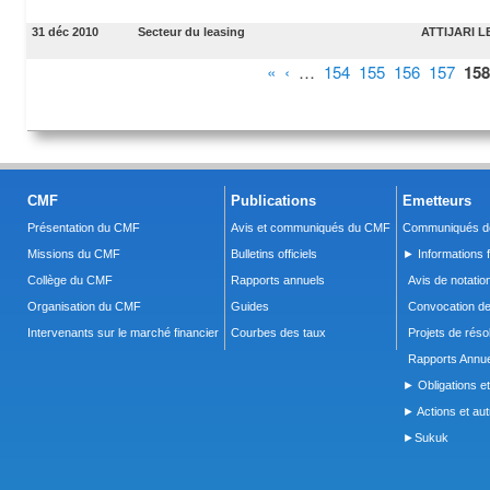
31 déc 2010
Secteur du leasing
ATTIJARI 
Pages
«
‹
…
154
155
156
157
158
CMF
Publications
Emetteurs
Présentation du CMF
Avis et communiqués du CMF
Communiqués de
Missions du CMF
Bulletins officiels
► Informations f
Collège du CMF
Rapports annuels
Avis de notatio
Organisation du CMF
Guides
Convocation d
Intervenants sur le marché financier
Courbes des taux
Projets de réso
Rapports Annue
► Obligations et
► Actions et autr
►Sukuk