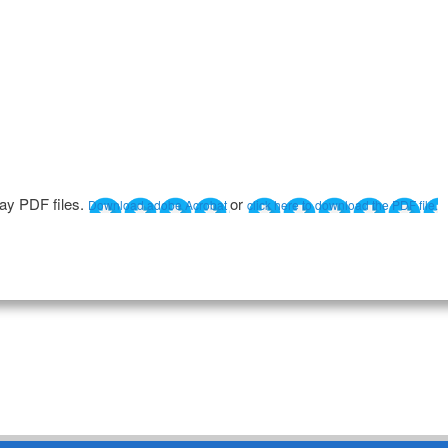
lay PDF files.
or
Download adobe Acrobat
click here to download the PDF file.