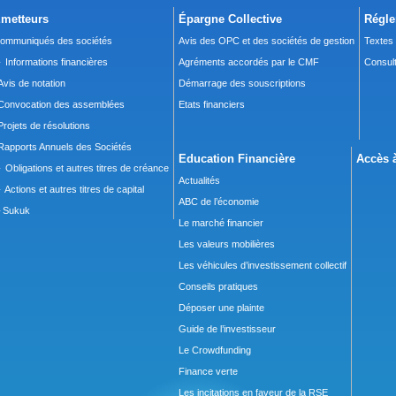
metteurs
Épargne Collective
Régle
ommuniqués des sociétés
Avis des OPC et des sociétés de gestion
Textes
 Informations financières
Agréments accordés par le CMF
Consult
Avis de notation
Démarrage des souscriptions
Convocation des assemblées
Etats financiers
Projets de résolutions
Rapports Annuels des Sociétés
Education Financière
Accès à
 Obligations et autres titres de créance
Actualités
 Actions et autres titres de capital
ABC de l’économie
Sukuk
Le marché financier
Les valeurs mobilières
Les véhicules d’investissement collectif
Conseils pratiques
Déposer une plainte
Guide de l’investisseur
Le Crowdfunding
Finance verte
Les incitations en faveur de la RSE