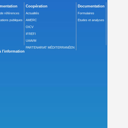
mentation
Coopération
Documentation
 de références
Actualités
Formulaires
ations publiques
AMERC
Etudes et analyses
OICV
IFREFI
UAAVM
PARTENARIAT MÉDITERRANÉEN
 l'information