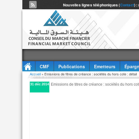
Nouvelles lignes téléphoniques (
Contact
) :
CMF
Publications
Emetteurs
Épargn
Vous êtes ici
Accueil
» Emissions de titres de créance : sociétés du hors cote : détail
Accès à l'information
31 déc 2014
Emissions de titres de créance : sociétés du hors cote