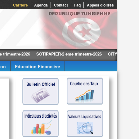
Carrière
Agenda
Contact
Faq
Appels d'offres
stre-2026
SOTIPAPIER-2 eme trimestre-2026
CITY CARS-2 eme trime
ion
Education Financière