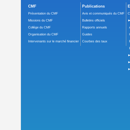
CMF
Publications
E
Présentation du CMF
Avis et communiqués du CMF
C
Missions du CMF
Bulletins officiels
►
Collège du CMF
Rapports annuels
Organisation du CMF
Guides
Intervenants sur le marché financier
Courbes des taux
►
►
►