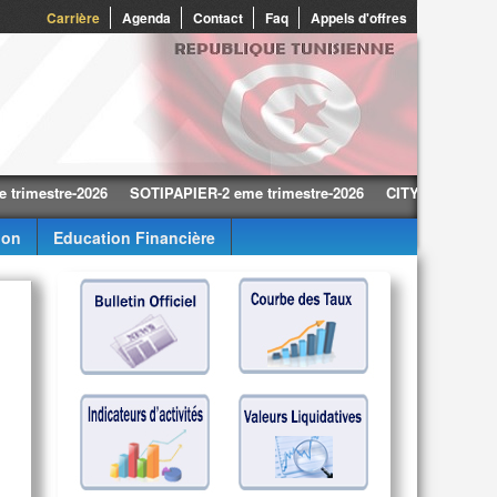
Carrière
Agenda
Contact
Faq
Appels d'offres
stre-2026
SOTIPAPIER-2 eme trimestre-2026
CITY CARS-2 eme trime
ion
Education Financière