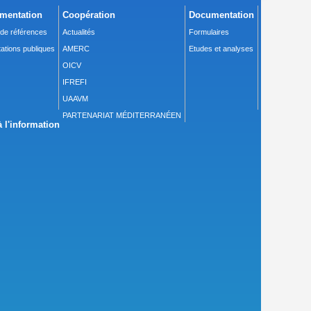
mentation
Coopération
Documentation
 de références
Actualités
Formulaires
ations publiques
AMERC
Etudes et analyses
OICV
IFREFI
UAAVM
PARTENARIAT MÉDITERRANÉEN
 l'information