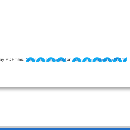
lay PDF files.
or
Download adobe Acrobat
click here to download the PDF file.