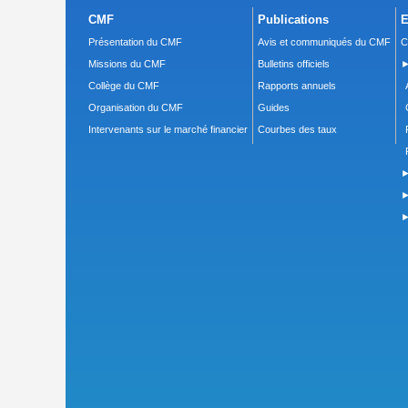
CMF
Publications
E
Présentation du CMF
Avis et communiqués du CMF
C
Missions du CMF
Bulletins officiels
►
Collège du CMF
Rapports annuels
Organisation du CMF
Guides
Intervenants sur le marché financier
Courbes des taux
►
►
►