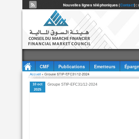
Nouvelles lignes téléphoniques (
Contact
) :
CMF
Publications
Emetteurs
Épargn
Vous êtes ici
Accueil
» Groupe STIP-EFC31/12-2024
Accès à l'information
10 oct
Groupe STIP-EFC31/12-2024
2025