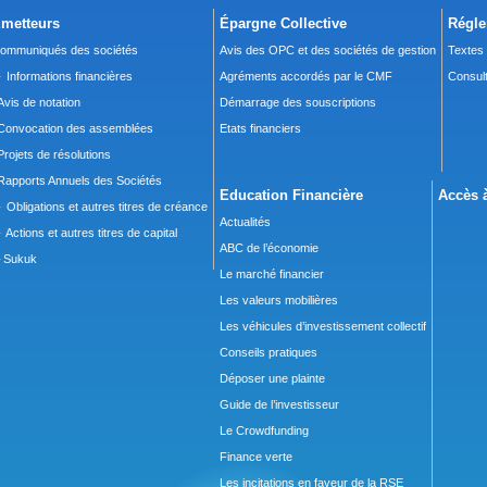
metteurs
Épargne Collective
Régle
ommuniqués des sociétés
Avis des OPC et des sociétés de gestion
Textes
 Informations financières
Agréments accordés par le CMF
Consult
Avis de notation
Démarrage des souscriptions
Convocation des assemblées
Etats financiers
Projets de résolutions
Rapports Annuels des Sociétés
Education Financière
Accès à
 Obligations et autres titres de créance
Actualités
 Actions et autres titres de capital
ABC de l’économie
Sukuk
Le marché financier
Les valeurs mobilières
Les véhicules d’investissement collectif
Conseils pratiques
Déposer une plainte
Guide de l’investisseur
Le Crowdfunding
Finance verte
Les incitations en faveur de la RSE