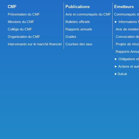
CMF
Publications
Emetteurs
Présentation du CMF
Avis et communiqués du CMF
Communiqués de
Missions du CMF
Bulletins officiels
► Informations f
Collège du CMF
Rapports annuels
Avis de notatio
Organisation du CMF
Guides
Convocation d
Intervenants sur le marché financier
Courbes des taux
Projets de réso
Rapports Annue
► Obligations et
► Actions et autr
►Sukuk