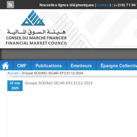
Nouvelles lignes téléphoniques (
Contact
) : (+216) 71 94
CMF
Publications
Emetteurs
Épargne Collecti
Vous êtes ici
Accueil
» Groupe SODINO SICAR-EFC31/12-2024
Accès à l'information
22 sep
Groupe SODINO SICAR-EFC31/12-2024
2025