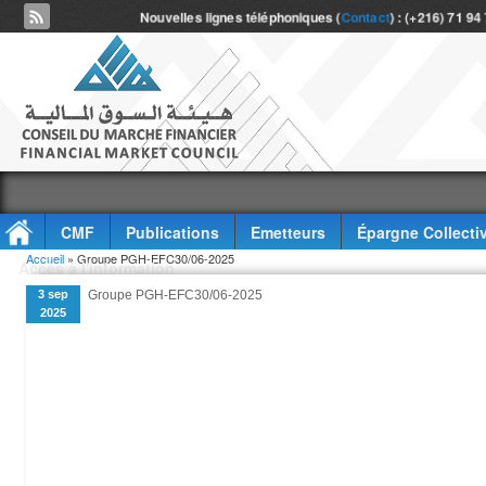
Nouvelles lignes téléphoniques (
Contact
) : (+216) 71 94
CMF
Publications
Emetteurs
Épargne Collecti
Vous êtes ici
Accueil
» Groupe PGH-EFC30/06-2025
Accès à l'information
3 sep
Groupe PGH-EFC30/06-2025
2025