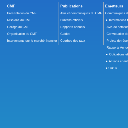
CMF
Publications
Emetteurs
Présentation du CMF
Avis et communiqués du CMF
Communiqués de
Missions du CMF
Bulletins officiels
► Informations f
Collège du CMF
Rapports annuels
Avis de notatio
Organisation du CMF
Guides
Convocation d
Intervenants sur le marché financier
Courbes des taux
Projets de réso
Rapports Annue
► Obligations et
► Actions et autr
►Sukuk