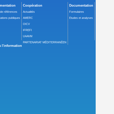
mentation
Coopération
Documentation
 de références
Actualités
Formulaires
ations publiques
AMERC
Etudes et analyses
OICV
IFREFI
UAAVM
PARTENARIAT MÉDITERRANÉEN
 l'information