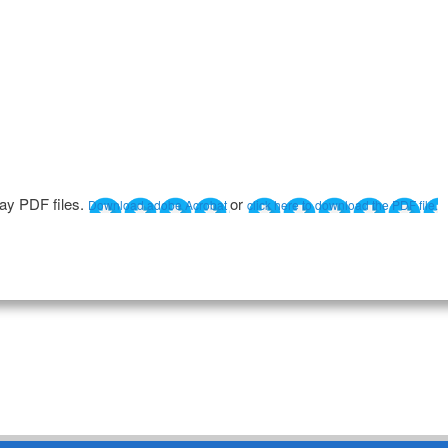
lay PDF files.
or
Download adobe Acrobat
click here to download the PDF file.