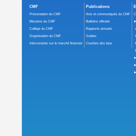
CMF
Publications
E
Présentation du CMF
Avis et communiqués du CMF
C
Missions du CMF
Bulletins officiels
►
Collège du CMF
Rapports annuels
Organisation du CMF
Guides
Intervenants sur le marché financier
Courbes des taux
►
►
►