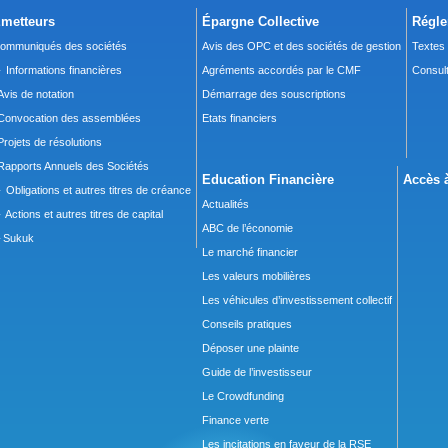
metteurs
Épargne Collective
Régle
ommuniqués des sociétés
Avis des OPC et des sociétés de gestion
Textes
 Informations financières
Agréments accordés par le CMF
Consult
Avis de notation
Démarrage des souscriptions
Convocation des assemblées
Etats financiers
Projets de résolutions
Rapports Annuels des Sociétés
Education Financière
Accès à
 Obligations et autres titres de créance
Actualités
 Actions et autres titres de capital
ABC de l’économie
Sukuk
Le marché financier
Les valeurs mobilières
Les véhicules d’investissement collectif
Conseils pratiques
Déposer une plainte
Guide de l’investisseur
Le Crowdfunding
Finance verte
Les incitations en faveur de la RSE