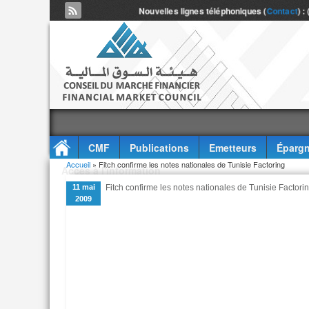
Nouvelles lignes téléphoniques (
Contact
) :
CMF
Publications
Emetteurs
Épargn
Vous êtes ici
Accueil
» Fitch confirme les notes nationales de Tunisie Factoring
Accès à l'information
11 mai
Fitch confirme les notes nationales de Tunisie Factori
2009