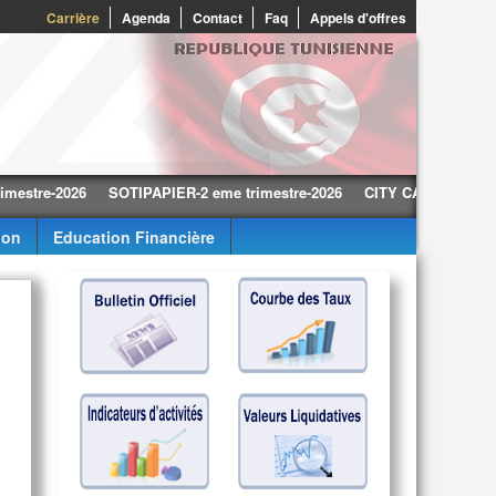
0
Carrière
Agenda
Contact
Faq
Appels d'offres
e-2026
SOTIPAPIER-2 eme trimestre-2026
CITY CARS-2 eme trimest
ion
Education Financière