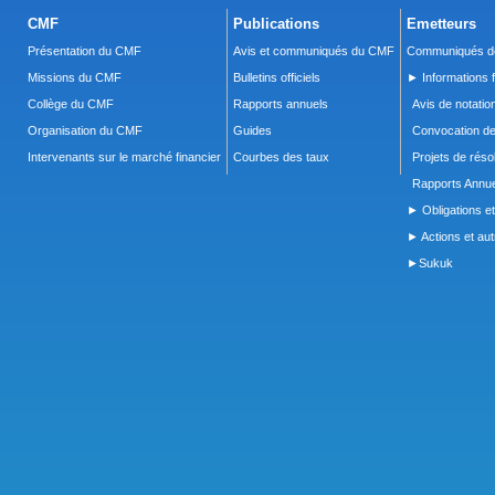
CMF
Publications
Emetteurs
Présentation du CMF
Avis et communiqués du CMF
Communiqués de
Missions du CMF
Bulletins officiels
► Informations f
Collège du CMF
Rapports annuels
Avis de notatio
Organisation du CMF
Guides
Convocation d
Intervenants sur le marché financier
Courbes des taux
Projets de réso
Rapports Annue
► Obligations et
► Actions et autr
►Sukuk