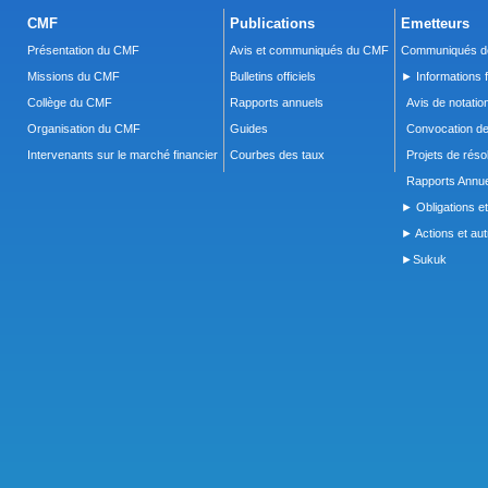
CMF
Publications
Emetteurs
Présentation du CMF
Avis et communiqués du CMF
Communiqués de
Missions du CMF
Bulletins officiels
► Informations f
Collège du CMF
Rapports annuels
Avis de notatio
Organisation du CMF
Guides
Convocation d
Intervenants sur le marché financier
Courbes des taux
Projets de réso
Rapports Annue
► Obligations et
► Actions et autr
►Sukuk