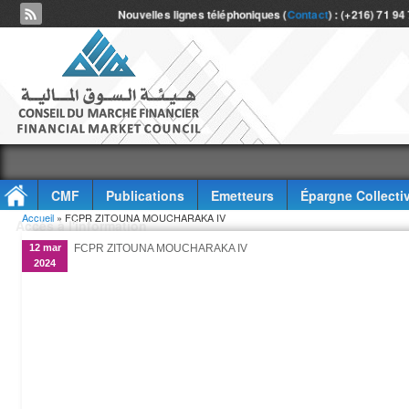
Nouvelles lignes téléphoniques (
Contact
) : (+216) 71 94
CMF
Publications
Emetteurs
Épargne Collecti
Vous êtes ici
Accueil
» FCPR ZITOUNA MOUCHARAKA IV
Accès à l'information
12 mar
FCPR ZITOUNA MOUCHARAKA IV
2024