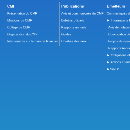
CMF
Publications
Emetteurs
Présentation du CMF
Avis et communiqués du CMF
Communiqués de
Missions du CMF
Bulletins officiels
► Informations f
Collège du CMF
Rapports annuels
Avis de notatio
Organisation du CMF
Guides
Convocation d
Intervenants sur le marché financier
Courbes des taux
Projets de réso
Rapports Annue
► Obligations et
► Actions et autr
►Sukuk