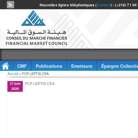
Nouvelles lignes téléphoniques (
Contact
) : (+216) 71 94
CMF
Publications
Emetteurs
Épargne Collecti
Vous êtes ici
Accueil
» FCP LEPTIS CEA
Accès à l'information
17 juin
FCP LEPTIS CEA
2026