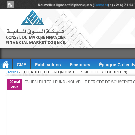
Nouvelles lignes téléphoniques (
Contact
) : (+216) 71 94
CMF
Publications
Emetteurs
Épargne Collecti
Vous êtes ici
Accueil
» FA HEALTH TECH FUND (NOUVELLE PÉRIODE DE SOUSCRIPTION)
Accès à l'information
20 mai
FA HEALTH TECH FUND (NOUVELLE PÉRIODE DE SOUSCRIPTI
2026