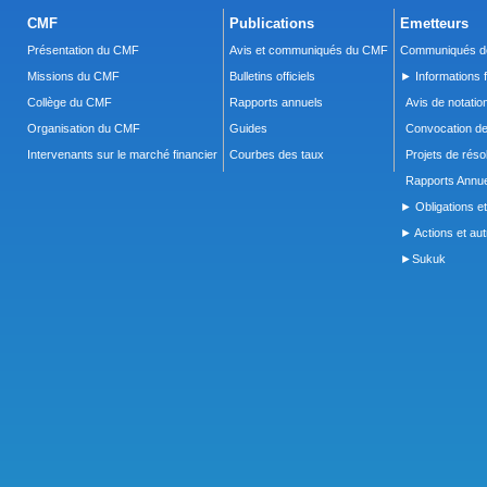
CMF
Publications
Emetteurs
Présentation du CMF
Avis et communiqués du CMF
Communiqués de
Missions du CMF
Bulletins officiels
► Informations f
Collège du CMF
Rapports annuels
Avis de notatio
Organisation du CMF
Guides
Convocation d
Intervenants sur le marché financier
Courbes des taux
Projets de réso
Rapports Annue
► Obligations et
► Actions et autr
►Sukuk