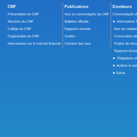
CMF
Publications
Emetteurs
Présentation du CMF
Avis et communiqués du CMF
Communiqués de
Missions du CMF
Bulletins officiels
► Informations f
Collège du CMF
Rapports annuels
Avis de notatio
Organisation du CMF
Guides
Convocation d
Intervenants sur le marché financier
Courbes des taux
Projets de réso
Rapports Annue
► Obligations et
► Actions et autr
►Sukuk