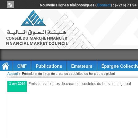
Nouvelles lignes téléphoniques (
Contact
) : (+216) 71 94
CMF
Publications
Emetteurs
Épargne Collecti
Vous êtes ici
Accueil
» Emissions de titres de créance : sociétés du hors cote : global
Accès à l'information
1 avr 2024
Emissions de titres de créance : sociétés du hors cote : global