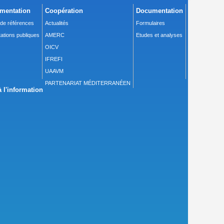
mentation
Coopération
Documentation
 de références
Actualités
Formulaires
ations publiques
AMERC
Etudes et analyses
OICV
IFREFI
UAAVM
PARTENARIAT MÉDITERRANÉEN
 l'information