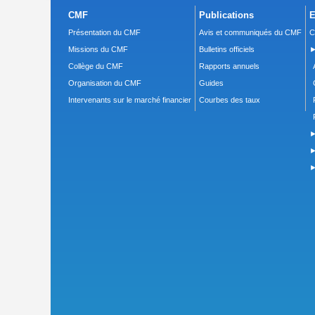
CMF
Publications
E
Présentation du CMF
Avis et communiqués du CMF
C
Missions du CMF
Bulletins officiels
►
Collège du CMF
Rapports annuels
Organisation du CMF
Guides
Intervenants sur le marché financier
Courbes des taux
►
►
►