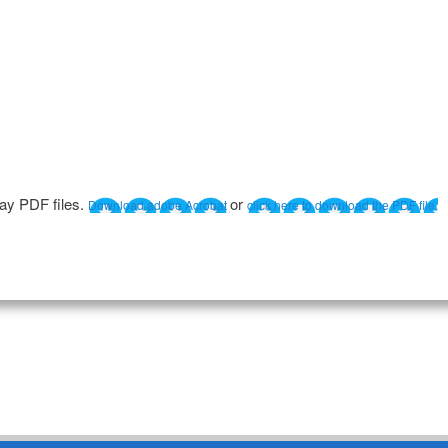
lay PDF files.
or
Download adobe Acrobat
click here to download the PDF file.