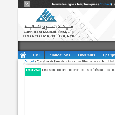
Nouvelles lignes téléphoniques (
Contact
) :
CMF
Publications
Emetteurs
Épargn
Vous êtes ici
Accueil
» Emissions de titres de créance : sociétés du hors cote : global
Accès à l'information
1 mar 2024
Emissions de titres de créance : sociétés du hors cot