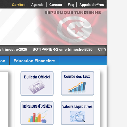
0
Carrière
Agenda
Contact
Faq
Appels d'offres
tre-2026
SOTIPAPIER-2 eme trimestre-2026
CITY CARS-2 eme trime
ion
Education Financière