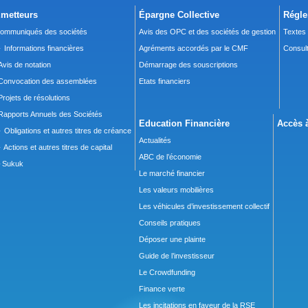
metteurs
Épargne Collective
Régle
ommuniqués des sociétés
Avis des OPC et des sociétés de gestion
Textes
 Informations financières
Agréments accordés par le CMF
Consult
Avis de notation
Démarrage des souscriptions
Convocation des assemblées
Etats financiers
Projets de résolutions
Rapports Annuels des Sociétés
Education Financière
Accès à
 Obligations et autres titres de créance
Actualités
 Actions et autres titres de capital
ABC de l’économie
Sukuk
Le marché financier
Les valeurs mobilières
Les véhicules d’investissement collectif
Conseils pratiques
Déposer une plainte
Guide de l’investisseur
Le Crowdfunding
Finance verte
Les incitations en faveur de la RSE